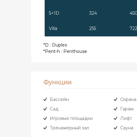
5+1D
324
45
Villa
255
72
*D : Duplex
*Pent-h : Penthouse
Функции
Бассейн
Охрана
Сад
Гараж
Игровые площадки
Лифт
Тренажерный зал
Сауна