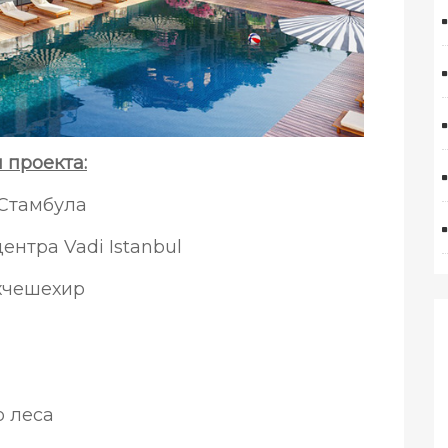
проекта:
 Стамбула
центра Vadi Istanbul
ахчешехир
M
о леса