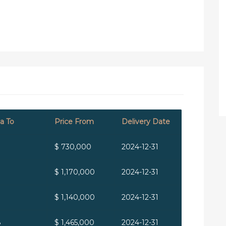
a To
Price From
Delivery Date
$ 730,000
2024-12-31
$ 1,170,000
2024-12-31
$ 1,140,000
2024-12-31
8
$ 1,465,000
2024-12-31