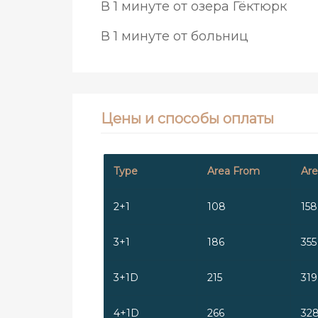
В 1 минуте от озера Гёктюрк
В 1 минуте от больниц
Цены и способы оплаты
Type
Area From
Are
2+1
108
158
3+1
186
355
3+1D
215
319
4+1D
266
32