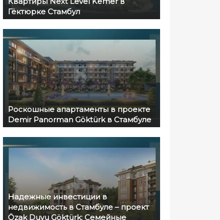
Квартиры Next Level Kemer в
Гёктюрке Стамбул
Роскошные апартаменты в проекте
Demir Panorman Göktürk в Стамбуле
Надежные инвестиции в
недвижимость в Стамбуле – проект
Özak Duyu Göktürk: Семейные