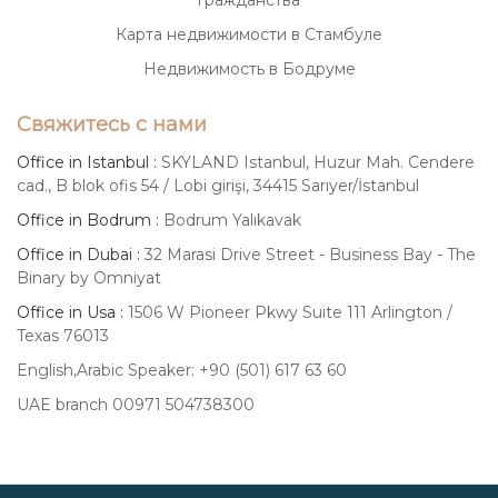
Карта недвижимости в Стамбуле
Недвижимость в Бодруме
Свяжитесь с нами
Office in Istanbul :
SKYLAND Istanbul, Huzur Mah. Cendere
cad., B blok ofis 54 / Lobi girişi, 34415 Sarıyer/İstanbul
Office in Bodrum :
Bodrum Yalıkavak
Office in Dubai :
32 Marasi Drive Street - Business Bay - The
Binary by Omniyat
Office in Usa :
1506 W Pioneer Pkwy Suite 111 Arlington /
Texas 76013
English,Arabic Speaker: +90 (501) 617 63 60
UAE branch 00971 504738300