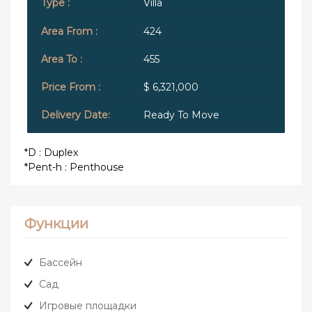
Villa
424
455
$ 6,321,000
Ready To Move
*D : Duplex
*Pent-h : Penthouse
Функции
Бассейн
Сад
Игровые площадки