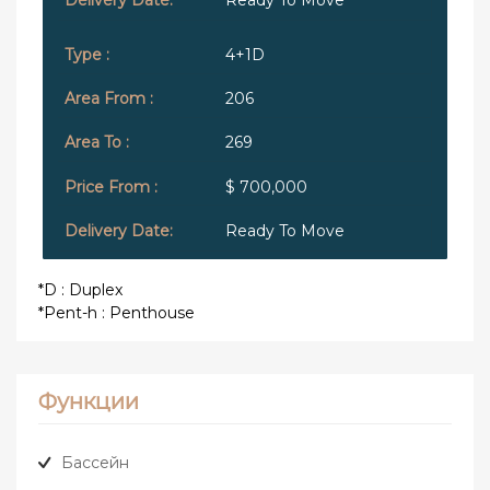
4+1D
206
269
$ 700,000
Ready To Move
*D : Duplex
*Pent-h : Penthouse
Функции
Бассейн