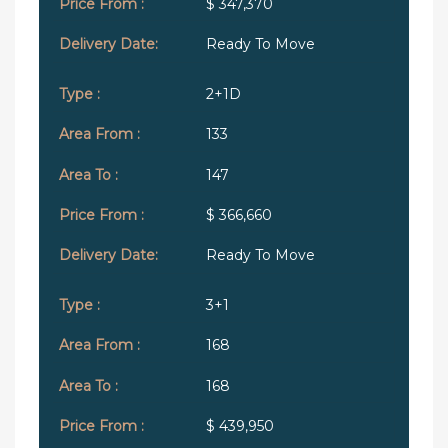
$ 347,370
Ready To Move
2+1D
133
147
$ 366,660
Ready To Move
3+1
168
168
$ 439,950