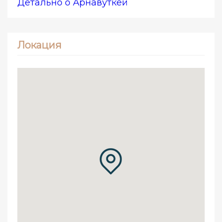
Детально о Арнавуткёй
Локация