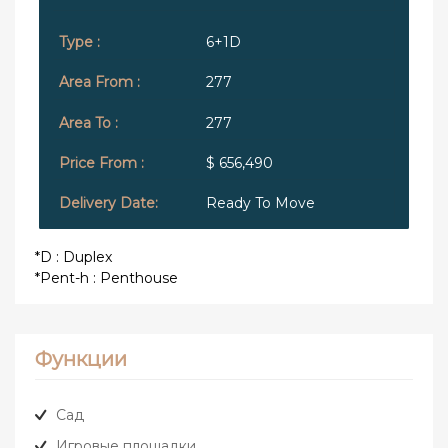
6+1D
277
277
$ 656,490
Ready To Move
*D : Duplex
*Pent-h : Penthouse
Функции
Сад
Игровые площадки