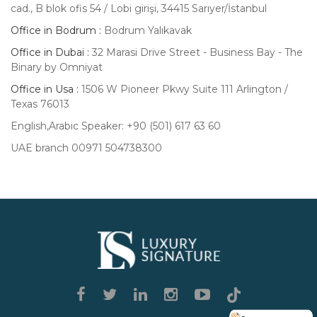
cad., B blok ofis 54 / Lobi girişi, 34415 Sarıyer/İstanbul
Office in Bodrum :
Bodrum Yalıkavak
Office in Dubai :
32 Marasi Drive Street - Business Bay - The
Binary by Omniyat
Office in Usa :
1506 W Pioneer Pkwy Suite 111 Arlington /
Texas 76013
English,Arabic Speaker: +90 (501) 617 63 60
UAE branch 00971 504738300
Luxury
Signature