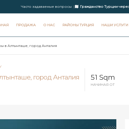
Часто задаваемые вопросы
Гражданство Турции чере
ВНАЯ
ПРОДАЖА
О НАС
РАЙОНЫ ТУРЦИЯ
НАШИ УСЛУГИ
ы в Алтынташе, город Анталия
У
51 Sqm
лтынташе, город Анталия
НАЧИНАЯ ОТ