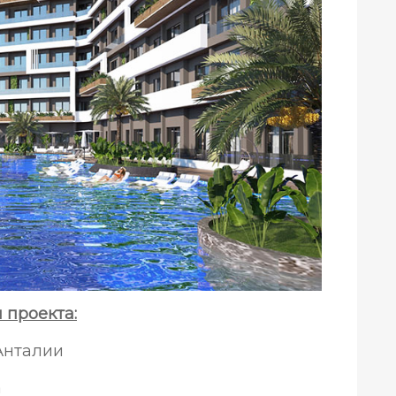
проекта:
 Анталии
а