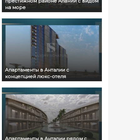
престижном районе Алании с видом
на море
Апартаменты в Анталии c
концепцией люкс-отеля
Апартаменты в Анталии рядом с