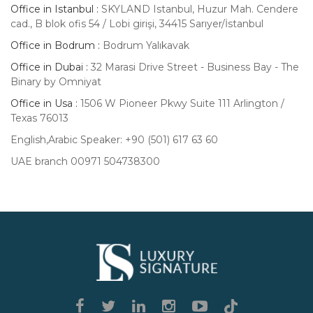
Office in Istanbul :
SKYLAND Istanbul, Huzur Mah. Cendere
cad., B blok ofis 54 / Lobi girişi, 34415 Sarıyer/İstanbul
Office in Bodrum :
Bodrum Yalıkavak
Office in Dubai :
32 Marasi Drive Street - Business Bay - The
Binary by Omniyat
Office in Usa :
1506 W Pioneer Pkwy Suite 111 Arlington /
Texas 76013
English,Arabic Speaker: +90 (501) 617 63 60
UAE branch 00971 504738300
Luxury
Signature