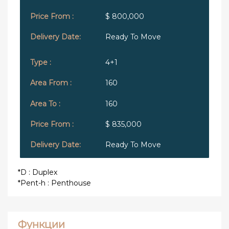
$ 800,000
Ready To Move
4+1
160
160
$ 835,000
Ready To Move
*D : Duplex
*Pent-h : Penthouse
Функции