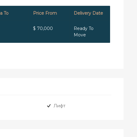
a To
Price From
Delivery Date
$ 70,000
Ready To
Move
Лифт