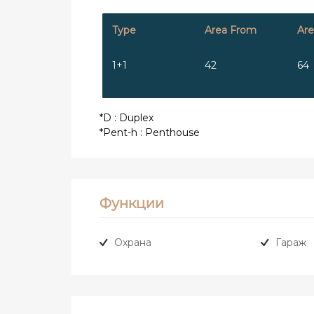
Type
Area From
Are
1+1
42
64
*D : Duplex
*Pent-h : Penthouse
Функции
Охрана
Гараж