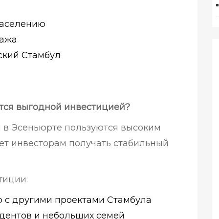
 заселению
дажа
ский Стамбул
тся выгодной инвестицией?
 в Эсеньюрте пользуются высоким
яет инвесторам получать стабильный
тиции:
ю с другими проектами Стамбула
удентов и небольших семей