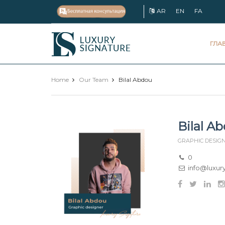
AR
EN
FA
Luxury
ГЛА
Signature
Home
Our Team
Bilal Abdou
Bilal A
GRAPHIC DESIGN
0
info@luxur