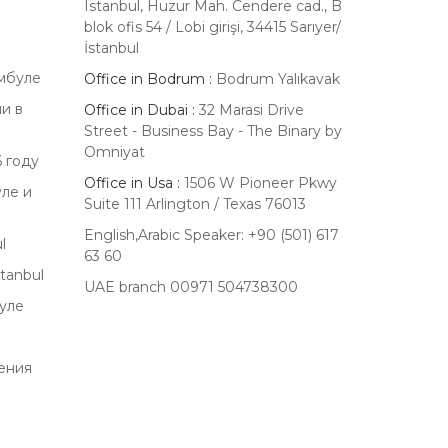
Istanbul, Huzur Mah. Cendere cad., B
blok ofis 54 / Lobi girişi, 34415 Sarıyer/
İstanbul
амбуле
Office in Bodrum :
Bodrum Yalıkavak
и в
Office in Dubai :
32 Marasi Drive
Street - Business Bay - The Binary by
Omniyat
 году
Office in Usa :
1506 W Pioneer Pkwy
ле и
Suite 111 Arlington / Texas 76013
English,Arabic Speaker: +90 (501) 617
l
63 60
tanbul
UAE branch 00971 504738300
уле
ения