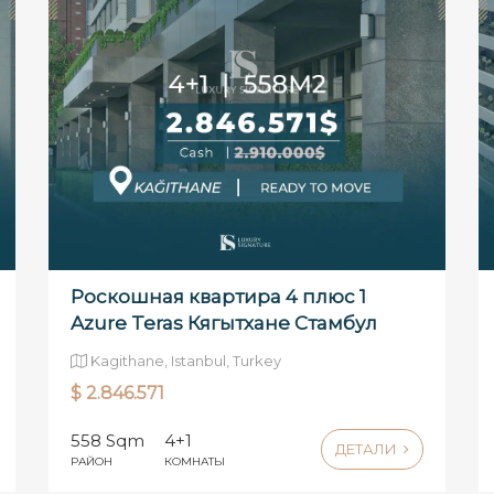
Роскошная квартира 4 плюс 1
Azure Teras Кягытхане Стамбул
Kagithane, Istanbul, Turkey
$ 2.846.571
558 Sqm
4+1
ДЕТАЛИ
РАЙОН
КОМНАТЫ