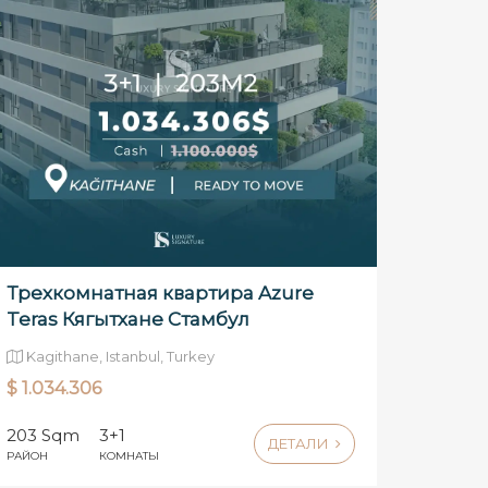
Трехкомнатная квартира Azure
Teras Кягытхане Стамбул
Kagithane, Istanbul, Turkey
$ 1.034.306
203 Sqm
3+1
ДЕТАЛИ
РАЙОН
КОМНАТЫ