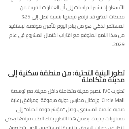
الأسعار؛ إذ تشير الدراسات إلى أن العقارات القريبة من
محطات المترو قد ترتفع قيمتها بنسبة تصل إلى 25%.
المستثمر الذكي هو من يبادر اليوم بتأمين موقعه، ليستفيد
من هذا النمو المتوقع مع اقتراب اكتمال المشروع في عام
2029.
تطور البنية التحتية: من منطقة سكنية إلى
مدينة متكاملة
تطورت JVC لتصبح مدينة متكاملة داخل مدينة. مع توسعة
Circle Mall، وإدخال مدارس دولية مرموقة، ومرافق رعاية
صحية عالمية المستوى، وصل "مؤشر جودة الحياة" إلى
مستويات جديدة. يضمن هذا التطور بقاء الطلب مرتفعًا بغض
النظر عن دورات السوق. بالنسبة للمستثمرين الذين يتطلعون