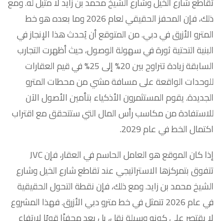
تقاطع شارع الخيل وشارع الشيخ محمد بن زايد لا مثيل له. ومع
ذلك، فإن المحفز الحقيقي لعام 2026 وما بعده هو خط
المترو الأزرق في دبي. من المتوقع أن يُحدث هذا الإنجاز في
البنية التحتية ثورة في سهولة الوصول، حيث أظهرت التجارب
السابقة زيادة تتراوح بين 20% إلى 25% في قيم العقارات
للوحدات الواقعة على مسافة مشي من محطات المترو
الجديدة. يقوم المستثمرون الأذكياء بتأمين الأصول الآن
للاستفادة من مكاسب رأس المال التي ستتحقق مع اقتراب
اكتمال الخط في عام 2029.
إذا كان الموقع هو العامل الحاسم في العقار، فإن JVC
تتفوق بتمركزها الاستراتيجي عند تقاطع شارع الخيل وشارع
الشيخ محمد بن زايد. ومع ذلك، فإن نقطة التحول الحقيقية
في عام 2026 تتمثل في خط مترو دبي الأزرق. فهذا المشروع
لا يقتصر على كونه وسيلة نقل، بل يعد محفزًا قويًا لارتفاع