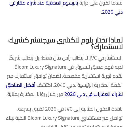
عندما تكون على دراية
بالرسوم المخفية عند شراء عقار في
دبي 2026.
لماذا تختار بلوم لاكشري سيجنتشر كشريك
لاستثمارك؟
الاستثمار في JVC لا يتطلب رأس مال فقط؛ بل يتطلب شريكًا
لديه فهم عميق للسوق. في Bloom Luxury Signature،
نقدم تجربة استشارية مخصصة، لضمان توافق استثمارك مع
الخطة الحضرية الرئيسية لدبي 2040. اكتشف
أفضل المناطق
لشراء العقارات في دبي 2026
من خلال رؤانا المختارة بعناية.
نافذة الدخول المثالية إلى JVC في 2026 تضيق بسرعة.
تواصل مع مستشاري Bloom Luxury Signature النخبة لبناء
محفظة استثمارية تحدد مستقبل الرفاهية.