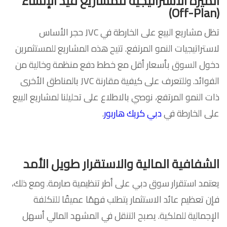
الميزة الاستراتيجية للمشاريع قيد الإنشاء
(Off-Plan)
تظل مشاريع البيع على الخارطة في JVC حجر الأساس
لاستراتيجيات النمو المرتفع. تتيح هذه المشاريع للمستثمرين
دخول السوق بأسعار أقل مع خطط دفع منظمة وخالية من
الفوائد. وللتعرف على كيفية مقارنة JVC بالمناطق الأخرى
ذات النمو المرتفع، نوصي بالاطلاع على تحليلنا لمشاريع البيع
على الخارطة في
دبي كريك هاربور
.
الشفافية المالية والاستقرار طويل الأمد
يعتمد استقرار سوق دبي على أطر تنظيمية صارمة. ومع ذلك،
فإن تعظيم عائد الاستثمار يتطلب فهمًا عميقًا للتكلفة
الإجمالية للملكية. يصبح التنقل في المشهد المالي أسهل