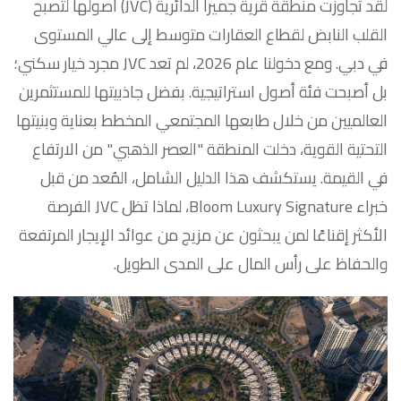
لقد تجاوزت منطقة قرية جميرا الدائرية (JVC) أصولها لتصبح
القلب النابض لقطاع العقارات متوسط إلى عالي المستوى
في دبي. ومع دخولنا عام 2026، لم تعد JVC مجرد خيار سكني؛
بل أصبحت فئة أصول استراتيجية. بفضل جاذبيتها للمستثمرين
العالميين من خلال طابعها المجتمعي المخطط بعناية وبنيتها
التحتية القوية، دخلت المنطقة "العصر الذهبي" من الارتفاع
في القيمة. يستكشف هذا الدليل الشامل، المُعد من قبل
خبراء Bloom Luxury Signature، لماذا تظل JVC الفرصة
الأكثر إقناعًا لمن يبحثون عن مزيج من عوائد الإيجار المرتفعة
والحفاظ على رأس المال على المدى الطويل.