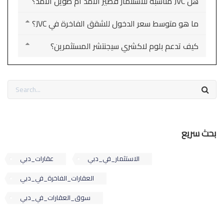
هل JVC مناسبة للاستثمار قصير الأمد أم طويل الأمد؟
ما هو متوسط سعر الدخول للشقق الفاخرة في JVC؟
كيف تدعم بلوم لاكشري سيجنتشر المستثمرين؟
بحث سريع
الاستثمار_في_دبي
عقارات_دبي
العقارات_الفاخرة_في_دبي
سوق_العقارات_في_دبي