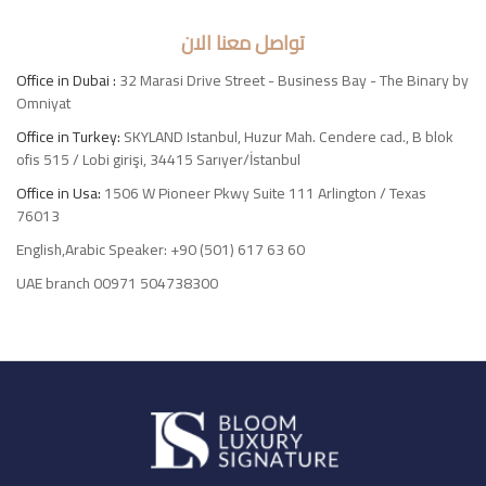
تواصل معنا الان
Office in Dubai :
32 Marasi Drive Street - Business Bay - The Binary by
Omniyat
Office in Turkey:
SKYLAND Istanbul, Huzur Mah. Cendere cad., B blok
ofis 515 / Lobi girişi, 34415 Sarıyer/İstanbul
Office in Usa:
1506 W Pioneer Pkwy Suite 111 Arlington / Texas
76013
English,Arabic Speaker: +90 (501) 617 63 60
UAE branch 00971 504738300
Luxury
Signature