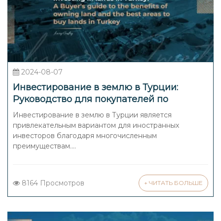
2024-08-07
Инвестирование в землю в Турции:
Руководство для покупателей по
преимуществам владения землей и
Инвестирование в землю в Турции является
лучшим регионам для покупки земли в
привлекательным вариантом для иностранных
Турции
инвесторов благодаря многочисленным
преимуществам....
8164 Просмотров
+ ЧИТАТЬ БОЛЬШЕ