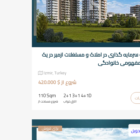
رمایه گذاری در املاک و مستغلات ازمیر در یک
 مفهومی خانوادگی
Izmir, Turkey
شروع از $ 420.000
110 Sqm
2+1 3+1 4+1D
اتاق خواب
شروع مساحت از
برای فروش
حویل