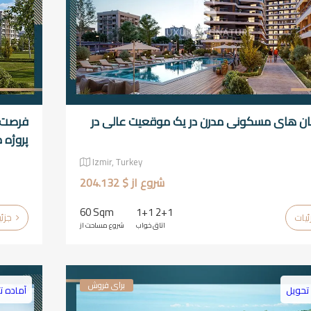
مان های مسکونی مدرن در یک موقعیت عالی در
فرصت س
پروژه
Izmir, Turkey
شروع از $ 204.132
60 Sqm
1+1 2+1
جزئیات
اتاق خواب
شروع مساحت از
برای فروش
تحویل
آماده ت