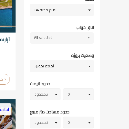
تمام محله ها
اتاق خواب
All selected
آپارت
وضعیت پروژه
آماده تحویل
جزئیات
حدود قیمت
0
نامحدود
آماده 
حدود مساحت متر مربع
0
نامحدود