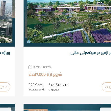
در ازمیر در موقعیتی عالی
پروژه 
Izmir, Turkey
شروع از $ 2.237.000
323 Sqm
5+1 6+1 7+1
جزئیات
اتاق خواب
شروع مساحت از
برای فروش