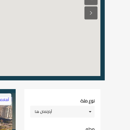
آماده 
نوع ملک
آپارتمان ها
محله