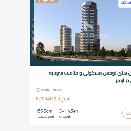
 ساخت
مان های لوکس مسکونی و مناسب سرمایه
ر ازمیر
Izmir, Turkey
شروع از $ 627.348
156 Sqm
3+1 4.5+1
اتاق خواب
شروع مساحت از