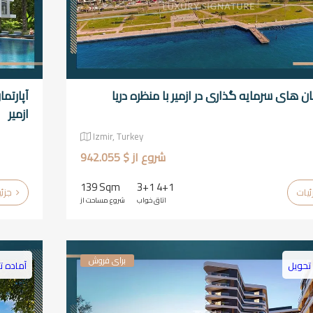
مان های سرمایه گذاری در ازمیر با منظره دریا
آپارتم
ازمیر
Izmir, Turkey
شروع از $ 942.055
139 Sqm
3+1 4+1
جزئیات
اتاق خواب
شروع مساحت از
برای فروش
تحویل
آماده ت