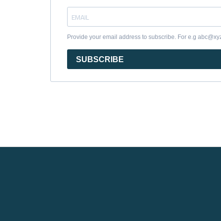
Provide your email address to subscribe. For e.g abc@x
SUBSCRIBE
Luxury
Signature