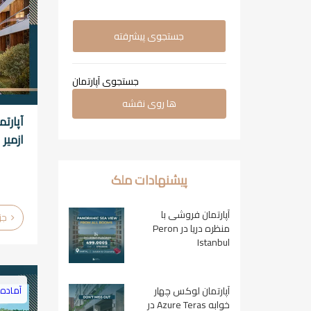
جستجوی پیشرفته
جستجوی آپارتمان
ها روی نقشه
آپارت
ازمیر
پیشنهادات ملک
آپارتمان فروشی با
جزئیات
منظره دریا در Peron
Istanbul
آماده 
آپارتمان لوکس چهار
خوابه Azure Teras در