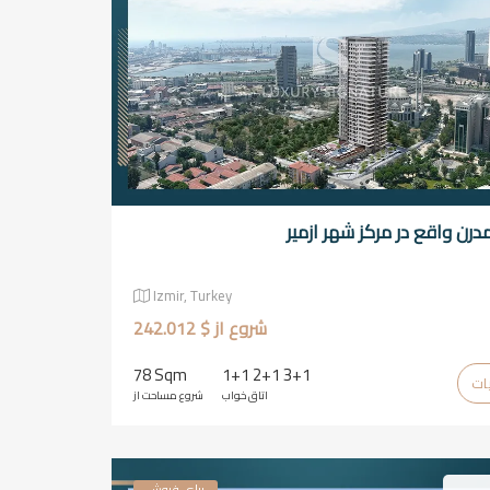
مدرن واقع در مرکز شهر ازمیر
Izmir, Turkey
شروع از $ 242.012
78 Sqm
1+1 2+1 3+1
اتاق خواب
شروع مساحت از
برای فروش