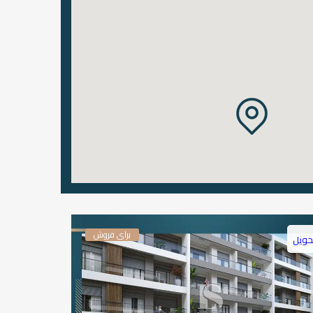
برای فروش
حویل