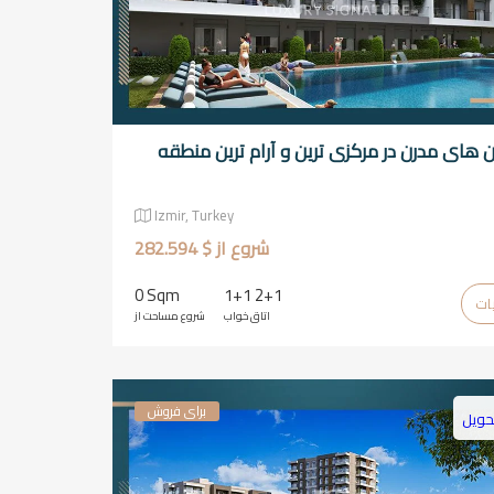
ان های مدرن در مرکزی ترین و آرام ترین منطقه
Izmir, Turkey
شروع از $ 282.594
0 Sqm
1+1 2+1
اتاق خواب
شروع مساحت از
برای فروش
حویل