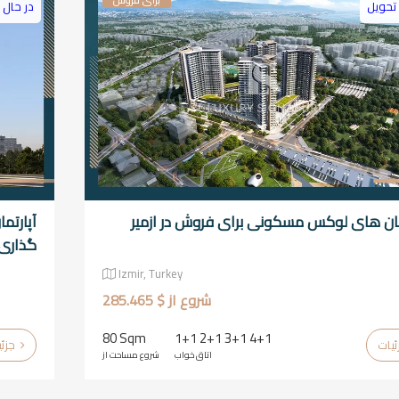
تحویل
در حال
مان های لوکس مسکونی برای فروش در ازمیر
آپارت
گذاری د
Izmir, Turkey
شروع از $ 285.465
80 Sqm
1+1 2+1 3+1 4+1
جزئیات
اتاق خواب
شروع مساحت از