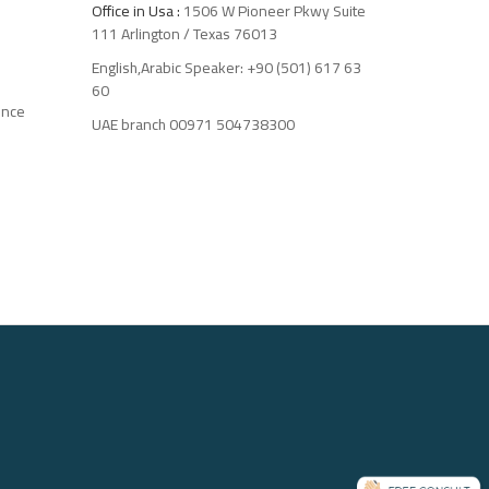
Office in Usa :
1506 W Pioneer Pkwy Suite
111 Arlington / Texas 76013
ه
English,Arabic Speaker: +90 (501) 617 63
60
سرمایه 
UAE branch 00971 504738300