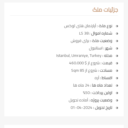
جزئیات ملک
نوع ملک :
آپارتمان های لوکس
شماره اموال :
LS 38
وضعیت ملک :
برای فروش
شهر :
استانبول
محله :
Istanbul, Umraniye, Turkey
قیمت :
شروع از $ 460.000
مساحت :
شروع از 85 Sqm
اقساط :
آره
تعداد ماه ها :
24 ماه ها
اولین پرداخت :
50%
وضعیت پروژه :
آماده تحویل
تاریخ تحویل :
2024-04-01