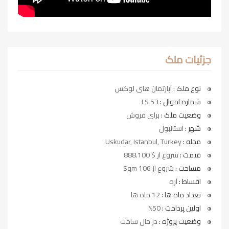
جزئیات ملک
نوع ملک :
آپارتمان های لوکس
شماره اموال :
LS 53
وضعیت ملک :
برای فروش
شهر :
استانبول
محله :
Uskudar, Istanbul, Turkey
قیمت :
شروع از $ 888.100
مساحت :
شروع از 106 Sqm
اقساط :
آره
تعداد ماه ها :
12 ماه ها
اولین پرداخت :
50%
وضعیت پروژه :
در حال ساخت