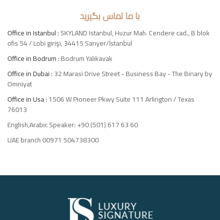
با ما تماس بگیرید
Office in Istanbul :
SKYLAND Istanbul, Huzur Mah. Cendere cad., B blok
ofis 54 / Lobi girişi, 34415 Sarıyer/İstanbul
Office in Bodrum :
Bodrum Yalıkavak
Office in Dubai :
32 Marasi Drive Street - Business Bay - The Binary by
Omniyat
Office in Usa :
1506 W Pioneer Pkwy Suite 111 Arlington / Texas
76013
English,Arabic Speaker: +90 (501) 617 63 60
UAE branch 00971 504738300
Luxury
Signature