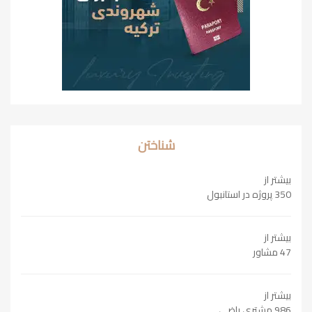
شناختن
بیشتر از
350 پروژه در استانبول
بیشتر از
47 مشاور
بیشتر از
986 مشتری راضی