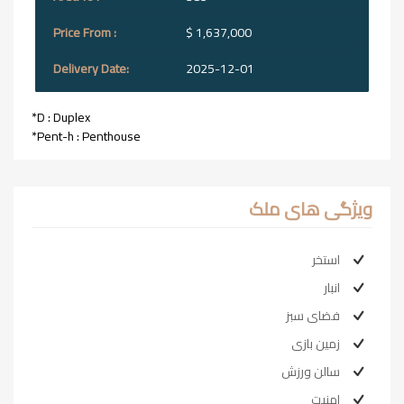
$ 1,637,000
2025-12-01
*D : Duplex
*Pent-h : Penthouse
ویژگی های ملک
استخر
انبار
فضای سبز
زمین بازی
سالن ورزش
امنیت