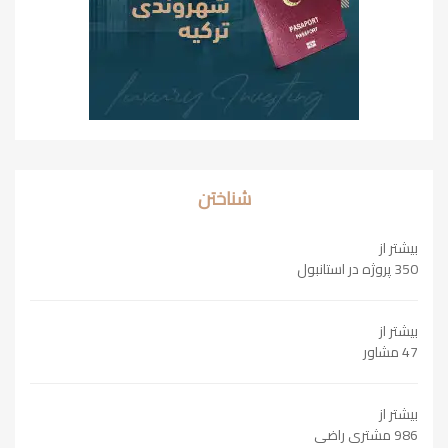
شناختن
بیشتر از
350 پروژه در استانبول
بیشتر از
47 مشاور
بیشتر از
986 مشتری راضی