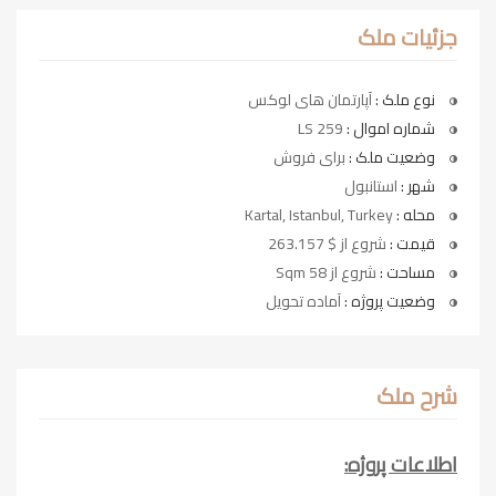
جزئیات ملک
نوع ملک :
آپارتمان های لوکس
شماره اموال :
LS 259
وضعیت ملک :
برای فروش
شهر :
استانبول
محله :
Kartal, Istanbul, Turkey
قیمت :
شروع از $ 263.157
مساحت :
شروع از 58 Sqm
وضعیت پروژه :
آماده تحویل
شرح ملک
اطلاعات پروژه: