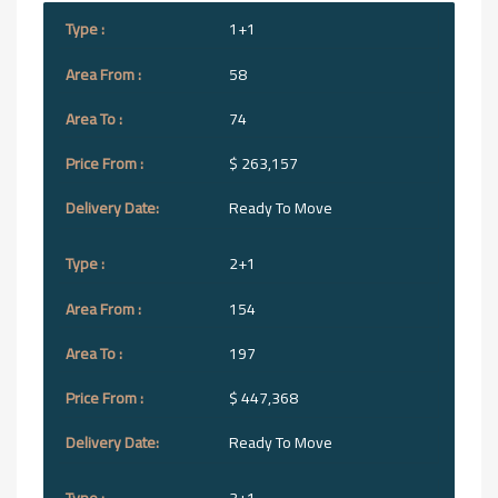
1+1
58
74
$ 263,157
Ready To Move
2+1
154
197
$ 447,368
Ready To Move