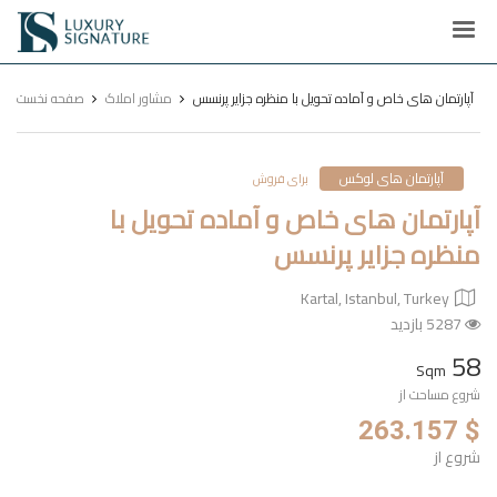
Luxury
Signature
آپارتمان های خاص و آماده تحویل با منظره جزایر پرنسس
مشاور املاک
صفحه نخست
آپارتمان های لوکس
برای فروش
آپارتمان های خاص و آماده تحویل با
منظره جزایر پرنسس
Kartal, Istanbul, Turkey
5287 بازدید
58
Sqm
شروع مساحت از
$ 263.157
شروع از