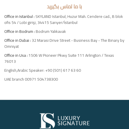
با ما تماس بگیرید
Office in Istanbul :
SKYLAND Istanbul, Huzur Mah. Cendere cad., B blok
ofis 54 / Lobi girişi, 34415 Sarıyer/İstanbul
Office in Bodrum :
Bodrum Yalıkavak
Office in Dubai :
32 Marasi Drive Street - Business Bay - The Binary by
Omniyat
Office in Usa :
1506 W Pioneer Pkwy Suite 111 Arlington / Texas
76013
English,Arabic Speaker: +90 (501) 617 63 60
UAE branch 00971 504738300
Luxury
Signature