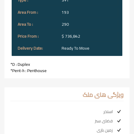
3+1
193
290
$ 736,842
Ready To Move
*D : Duplex
*Pent-h : Penthouse
ویژگی های ملک
استخر
فضای سبز
زمین بازی