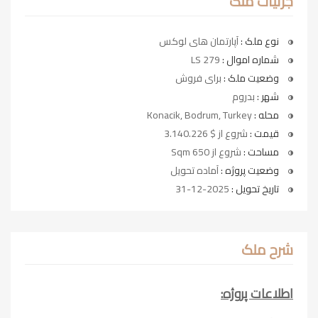
جزئیات ملک
نوع ملک :
آپارتمان های لوکس
شماره اموال :
LS 279
وضعیت ملک :
برای فروش
شهر :
بدروم
محله :
Konacik, Bodrum, Turkey
قیمت :
شروع از $ 3.140.226
مساحت :
شروع از 650 Sqm
وضعیت پروژه :
آماده تحویل
تاریخ تحویل :
2025-12-31
شرح ملک
اطلاعات پروژه: