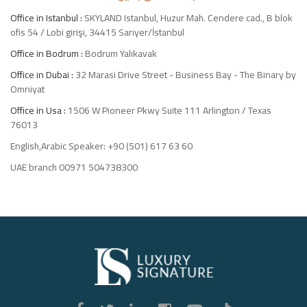
Office in Istanbul :
SKYLAND Istanbul, Huzur Mah. Cendere cad., B blok
ofis 54 / Lobi girişi, 34415 Sarıyer/İstanbul
Office in Bodrum :
Bodrum Yalıkavak
Office in Dubai :
32 Marasi Drive Street - Business Bay - The Binary by
Omniyat
Office in Usa :
1506 W Pioneer Pkwy Suite 111 Arlington / Texas
76013
English,Arabic Speaker: +90 (501) 617 63 60
UAE branch 00971 504738300
Luxury
Signature