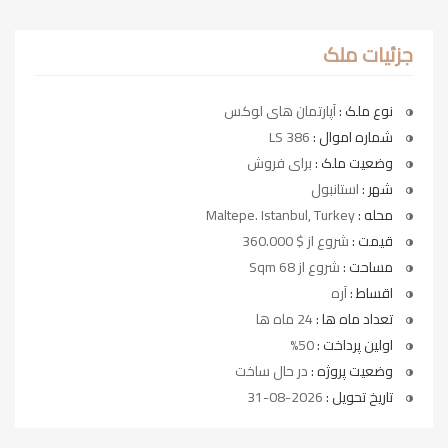
جزئیات ملک
نوع ملک :
آپارتمان های لوکس
شماره اموال :
LS 386
وضعیت ملک :
برای فروش
شهر :
استانبول
محله :
Maltepe. Istanbul, Turkey
قیمت :
شروع از $ 360.000
مساحت :
شروع از 68 Sqm
اقساط :
آره
تعداد ماه ها :
24 ماه ها
اولین پرداخت :
50%
وضعیت پروژه :
در حال ساخت
تاریخ تحویل :
2026-08-31