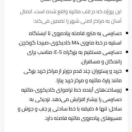
این پروژه که در قلب مالتپه واقع شده است، اتصال
آسان به مراکز اصلی شهر را تضمین می‌کند:
دسترسی به مترو: فاصله پیاده‌روی تا ایستگاه
اسنتپه در خط متروی M4 کادیکوی-صبیحا گوکچن.
دسترسی مستقیم به بزرگراه E-5: مناسب برای
رانندگان و مسافران.
خرید و رستوران: چند قدم دورتر از مراکز خرید بزرگی
مانند پارک مالتپه و مرکز خرید پیازا.
زیرساخت‌های آینده: خط تراموای کادیکوی-مالتپه
دسترسی را بیشتر افزایش می‌دهد. نزدیکی به
ساحل: تنها ۵ دقیقه با خط ساحلی پر جنب و جوش و
مسیرهای پیاده‌روی مالتپه فاصله دارد.