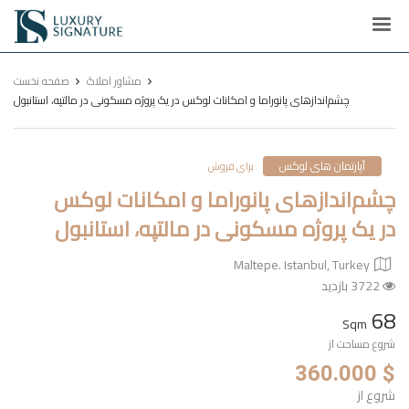
Luxury
Signature
مشاور املاک
صفحه نخست
چشم‌اندازهای پانوراما و امکانات لوکس در یک پروژه مسکونی در مالتپه، استانبول
آپارتمان های لوکس
برای فروش
چشم‌اندازهای پانوراما و امکانات لوکس
در یک پروژه مسکونی در مالتپه، استانبول
Maltepe. Istanbul, Turkey
3722 بازدید
68
Sqm
شروع مساحت از
$ 360.000
شروع از