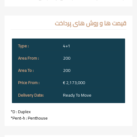
قیمت ها و روش های پرداخت
4+1
200
200
€ 2,173,000
Ready To Move
*D : Duplex
*Pent-h : Penthouse