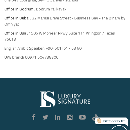
Office in Bodrum :
Bodrum Yalıkavak
Office in Dubai :
32 Marasi Drive Street - Business Bay - The Binary by
Omniyat
Office in Usa :
1506 W Pioneer Pkwy Suite 111 Arlington / Texas
76013
English,Arabic Speaker: +90 (501) 617 63 60
UAE branch 00971 504738300
Luxury
Signature