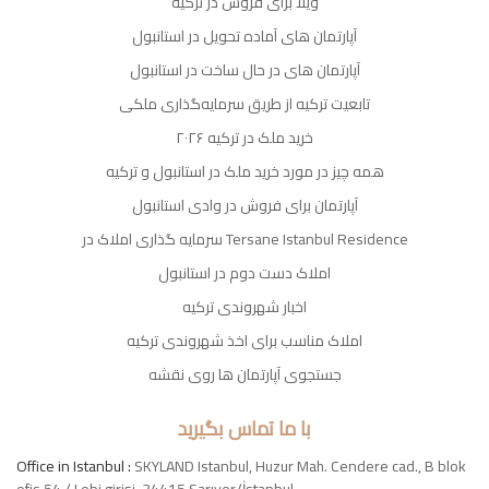
ویلا برای فروش در ترکیه
آپارتمان های آماده تحویل در استانبول
آپارتمان های در حال ساخت در استانبول
تابعیت ترکیه از طریق سرمایه‌گذاری ملکی
خرید ملک در ترکیه ۲۰۲۶
همه چیز در مورد خرید ملک در استانبول و ترکیه
آپارتمان برای فروش در وادی استانبول
سرمایه گذاری املاک در Tersane Istanbul Residence
املاک دست دوم در استانبول
اخبار شهروندی ترکیه
املاک مناسب برای اخذ شهروندی ترکیه
جستجوی آپارتمان ها روی نقشه
با ما تماس بگیرید
Office in Istanbul :
SKYLAND Istanbul, Huzur Mah. Cendere cad., B blok
ofis 54 / Lobi girişi, 34415 Sarıyer/İstanbul