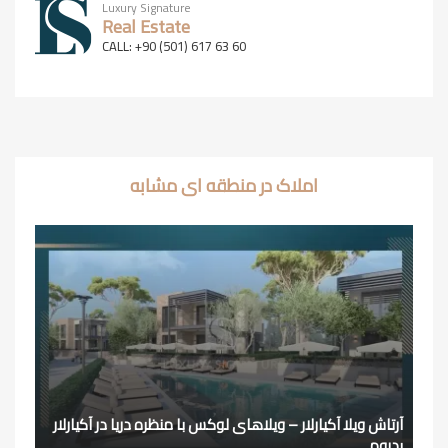
Luxury Signature
Real Estate
CALL: +90 (501) 617 63 60
املاک در منطقه ای مشابه
آرتاش ویلا آکیارلار – ویلاهای لوکس با منظره دریا در آکیارلار
بدروم