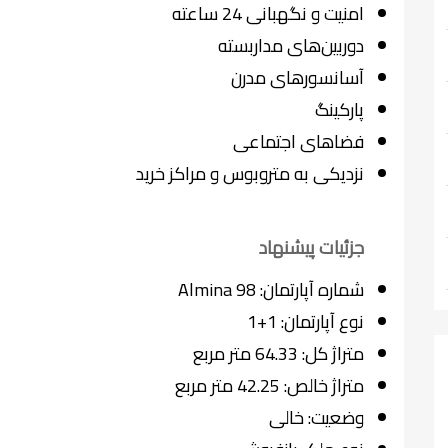
امنیت و نگهبانی 24 ساعته
دوربین‌های مداربسته
آسانسورهای مدرن
پارکینگ
فضاهای اجتماعی
نزدیکی به متروبوس و مراکز خرید
جزئیات پیشنهاد
شماره آپارتمان: Almina 98
نوع آپارتمان: 1+1
متراژ کل: 64.33 متر مربع
متراژ خالص: 42.25 متر مربع
وضعیت: خالی