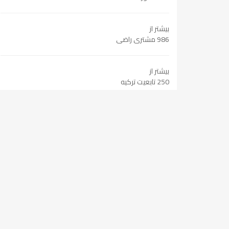
بیشتر از
986 مشتری راضی
بیشتر از
250 تابعیت ترکیه