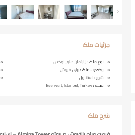
جزئیات ملک
نوع ملک :
آپارتمان های لوکس
وضعیت ملک :
برای فروش
شهر :
استانبول
محله :
Esenyurt, Istanbul, Turkey
شرح ملک
فرصت ویژه بازفروش در پروژه Almina Tower – اسنیورت استانبول