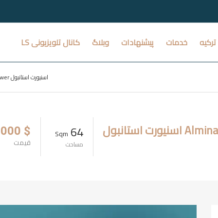
ترکیه
خدمات
پیشنهادات
وبلاگ
کانال تلویزیونی LS
فرصت ویژه بازفروش در پروژه Almina Tower اسنیورت استانبول
64
$ 70.000
Sqm
قیمت
مساحت