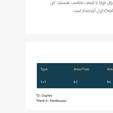
نبول اروپا با قیمت مناسب هستید، این
‌گذاری آینده‌دار است.
Type
Area From
Are
1+1
42
64
*D : Duplex
*Pent-h : Penthouse