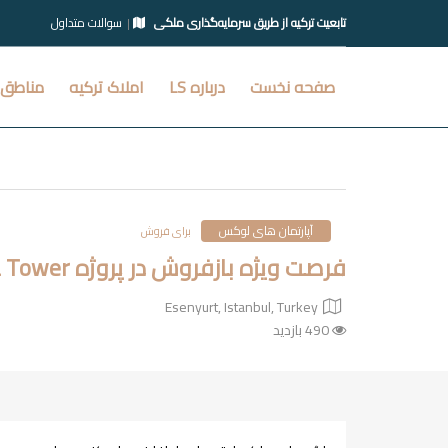
تابعیت ترکیه از طریق سرمایه‌گذاری ملکی
سوالات متداول
صفحه نخست
درباره LS
املاک ترکیه
مناطق 
آپارتمان های لوکس
برای فروش
فرصت ویژه بازفروش در پروژه Almina Tower اسنیورت استانبول
Esenyurt, Istanbul, Turkey
490 بازدید