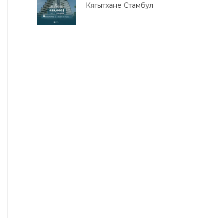
Кягытхане Стамбул