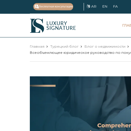
AR
EN
FA
Luxury
ГЛА
Signature
Главная
Турецкий блог
Блог о недвижимости
Всеобъемлющее юридическое руководство по покупке