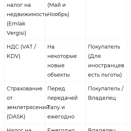
налог на
(Май и
недвижимость
Ноябрь)
(Emlak
Vergisi)
НДС (VAT /
На
Покупатель
KDV)
некоторые
(Для
новые
иностранцев
объекты
есть льготы)
Страхование
Перед
Покупатель /
от
передачей
Владелец
землетрясений
Тапу и
(DASK)
ежегодно
Налог на
Ежегодно
Владелец