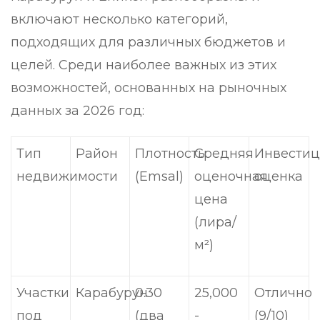
включают несколько категорий,
подходящих для различных бюджетов и
целей. Среди наиболее важных из этих
возможностей, основанных на рыночных
данных за 2026 год:
Тип
Район
Плотность
Средняя
Инвести
недвижимости
(Emsal)
оценочная
оценка
цена
(лира/
м²)
Участки
Карабурун
0.30
25,000
Отлично
под
(два
-
(9/10)