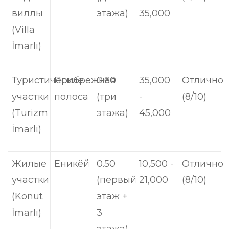
виллы
этажа)
35,000
(Villa
İmarlı)
Туристические
Прибрежная
0.60
35,000
Отлично
участки
полоса
(три
-
(8/10)
(Turizm
этажа)
45,000
İmarlı)
Жилые
Еникёй
0.50
10,500 -
Отлично
участки
(первый
21,000
(8/10)
(Konut
этаж +
İmarlı)
3