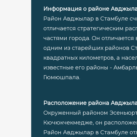
Информация о районе Авджылар
Район Авджылар в Стамбуле счи
отличается стратегическим рас
частями города. Он отличается 
одним из старейших районов Ст
квадратных километров, а насел
известные его районы - Амбарл
Гюмюшпала.
Расположение района Авджылар
Окруженный районом Эсеньюрт
Кючюкчекмедже, он расположен
Район Авджылар в Стамбуле от