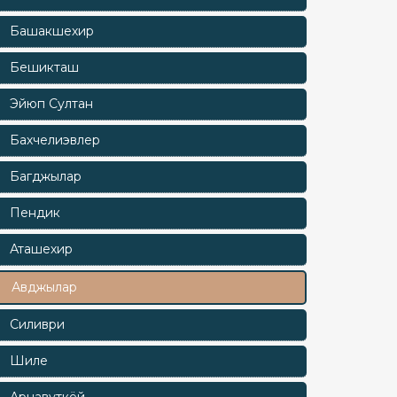
Башакшехир
Бешикташ
Эйюп Султан
Бахчелиэвлер
Багджылар
Пендик
Аташехир
Авджылар
Силиври
Шиле