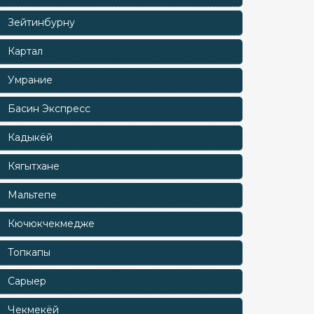
Зейтинбурну
Картал
Умрание
Басин Экспресс
Кадыкёй
Кягытхане
Мальтепе
Кючюкчекмедже
Топкапы
Сарыер
Чекмекёй