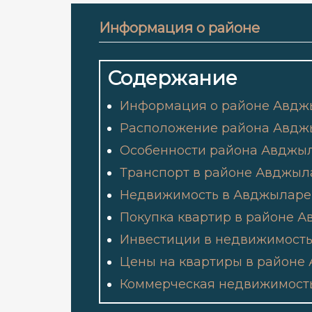
Информация о районе
Содержание
Информация о районе Авджы
Расположение района Авджы
Особенности района Авджыл
Транспорт в районе Авджыл
Недвижимость в Авджыларе 
Покупка квартир в районе А
Инвестиции в недвижимость
Цены на квартиры в районе
Коммерческая недвижимость