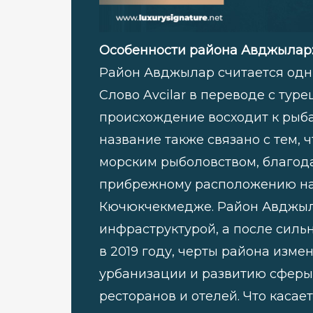
Особенности района Авджылар
Район Авджылар считается одн
Слово Avcilar в переводе с туре
происхождение восходит к рыба
название также связано с тем,
морским рыболовством, благод
прибрежному расположению на 
Кючюкчекмедже. Район Авджыла
инфраструктурой, а после сил
в 2019 году, черты района изме
урбанизации и развитию сферы 
ресторанов и отелей. Что каса