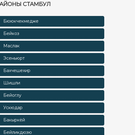
АЙОНЫ СТАМБУЛ
Бююкчекмедже
Бейкоз
Маслак
Эсеньюрт
Бахчешехир
Шишли
Бейоглу
Ускюдар
Бакыркёй
Бейликдюзю