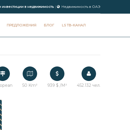
з инвестиции в недвижимость
Недвижимость в ОАЭ
ПРЕДЛОЖЕНИЯ
БЛОГ
LS ТВ-КАНАЛ
ropean
50 Km²
939 $ /M²
452.132 чел.