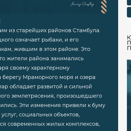
:
им из старейших районов Стамбула.
К
цкого означает рыбаки, и его
П
Г
кам, жившим в этом районе. Это
 что жители района занимались
аря своему характерному
берегу Мраморного моря и озера
р обладает развитой и сильной
ьного землетрясения, произошедшего
нились. Эти изменения привели к буму
услуг, социальных объектов,
ется современных жилых комплексов,