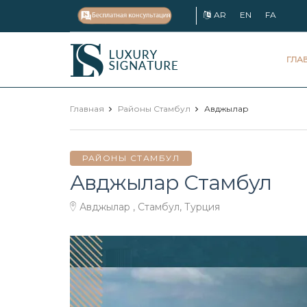
AR
EN
FA
Luxury
ГЛА
Signature
Главная
Районы Стамбул
Авджылар
РАЙОНЫ СТАМБУЛ
Авджылар Стамбул
Авджылар , Стамбул, Турция