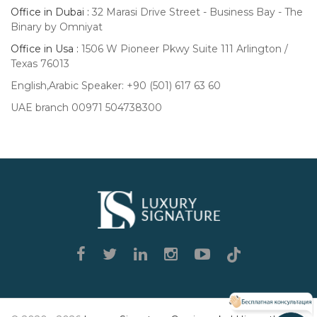
Office in Dubai :
32 Marasi Drive Street - Business Bay - The
Binary by Omniyat
Office in Usa :
1506 W Pioneer Pkwy Suite 111 Arlington /
Texas 76013
English,Arabic Speaker: +90 (501) 617 63 60
UAE branch 00971 504738300
Luxury
Signature