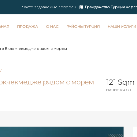
Часто задаваемые вопросы
Гражданство Турции чере
ВНАЯ
ПРОДАЖА
О НАС
РАЙОНЫ ТУРЦИЯ
НАШИ УСЛУГИ
 в Бююкчекмедже рядом с морем
У
121 Sqm
юкчекмедже рядом с морем
НАЧИНАЯ ОТ