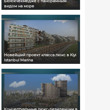
Бююкчекмедже с панорамным
видом на море
Новейший проект класса люкс в Kiyi
Istanbul Marina
Концептуальные люкс-резиденции в