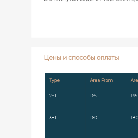
Цены и способы оплаты
Type
Area From
Are
2+1
165
165
3+1
160
18