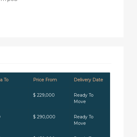
a To
Price From
Delivery Date
$ 229,000
Ready To
Move
0
$ 290,000
Ready To
Move