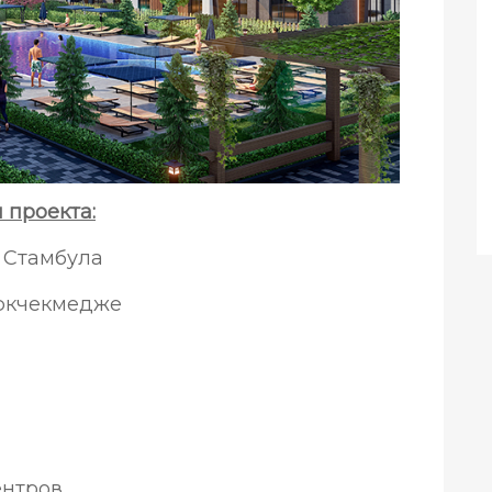
проекта:
а Стамбула
ююкчекмедже
ентров