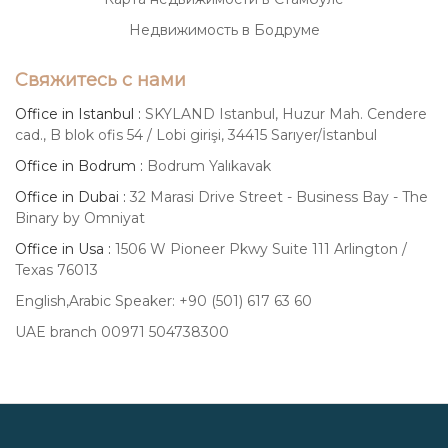
Недвижимость в Бодруме
Свяжитесь с нами
Office in Istanbul :
SKYLAND Istanbul, Huzur Mah. Cendere
cad., B blok ofis 54 / Lobi girişi, 34415 Sarıyer/İstanbul
Office in Bodrum :
Bodrum Yalıkavak
Office in Dubai :
32 Marasi Drive Street - Business Bay - The
Binary by Omniyat
Office in Usa :
1506 W Pioneer Pkwy Suite 111 Arlington /
Texas 76013
English,Arabic Speaker: +90 (501) 617 63 60
UAE branch 00971 504738300