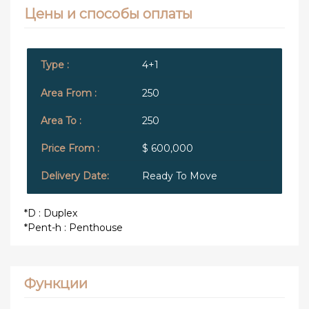
Цены и способы оплаты
4+1
250
250
$ 600,000
Ready To Move
*D : Duplex
*Pent-h : Penthouse
Функции