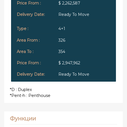
$ 2,262,587
Ready To Move
4+1
326
354
$ 2,947,962
Ready To Move
*D : Duplex
*Pent-h : Penthouse
Функции