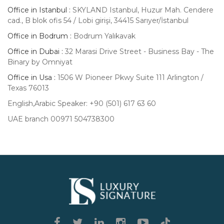
Office in Istanbul :
SKYLAND Istanbul, Huzur Mah. Cendere
cad., B blok ofis 54 / Lobi girişi, 34415 Sarıyer/İstanbul
Office in Bodrum :
Bodrum Yalıkavak
Office in Dubai :
32 Marasi Drive Street - Business Bay - The
Binary by Omniyat
Office in Usa :
1506 W Pioneer Pkwy Suite 111 Arlington /
Texas 76013
English,Arabic Speaker: +90 (501) 617 63 60
UAE branch 00971 504738300
Luxury
Signature