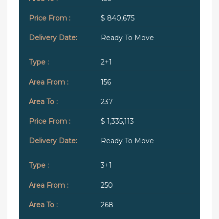
$ 840,675
Ready To Move
2+1
156
237
$ 1,335,113
Ready To Move
3+1
250
268