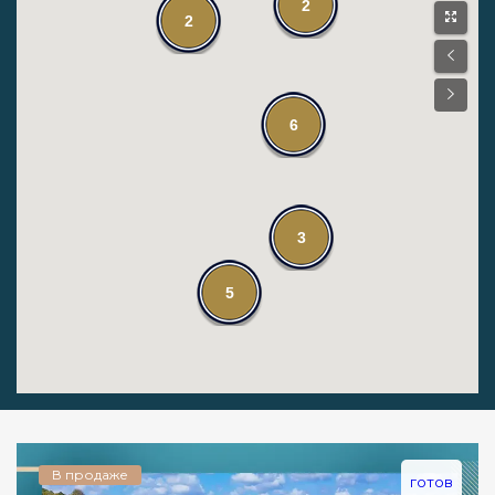
2
2
6
3
5
В продаже
готов