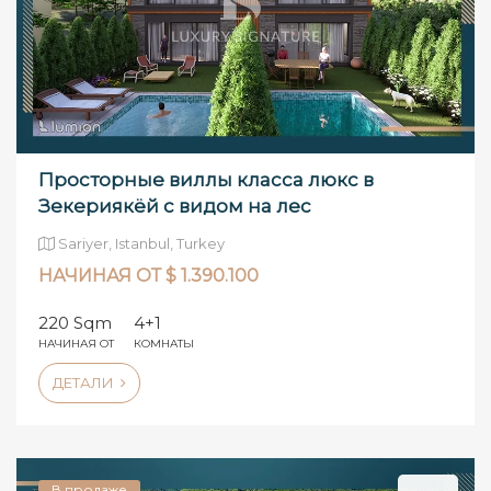
Просторные виллы класса люкс в
Зекериякёй с видом на лес
Sariyer, Istanbul, Turkey
НАЧИНАЯ ОТ $ 1.390.100
220 Sqm
4+1
НАЧИНАЯ ОТ
КОМНАТЫ
ДЕТАЛИ
В продаже