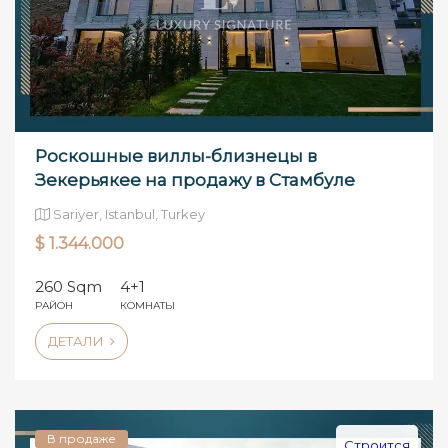
Роскошные виллы-близнецы в
Зекерьякее на продажу в Стамбуле
Sariyer, Istanbul, Turkey
$ 1.344.000
260 Sqm
4+1
РАЙОН
КОМНАТЫ
ДЕТАЛИ
В продаже
Строится