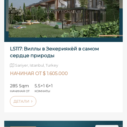
LS117: Виллы в Зекериякёй в самом
сердце природы
Sariyer, Istanbul, Turkey
НАЧИНАЯ ОТ $ 1.605.000
285 Sqm
5.5+1 6+1
НАЧИНАЯ ОТ
КОМНАТЫ
ДЕТАЛИ