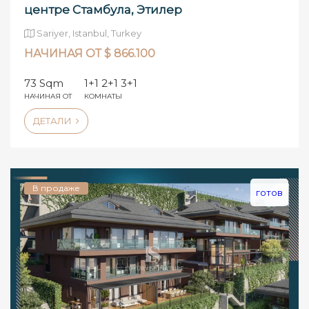
центре Стамбула, Этилер
Sariyer, Istanbul, Turkey
НАЧИНАЯ ОТ $ 866.100
73 Sqm
1+1 2+1 3+1
НАЧИНАЯ ОТ
КОМНАТЫ
ДЕТАЛИ
В продаже
готов