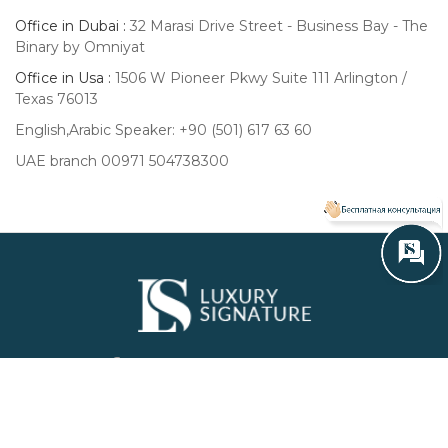
Office in Dubai :
32 Marasi Drive Street - Business Bay - The
Binary by Omniyat
Office in Usa :
1506 W Pioneer Pkwy Suite 111 Arlington /
Texas 76013
English,Arabic Speaker: +90 (501) 617 63 60
UAE branch 00971 504738300
Luxury
Signature