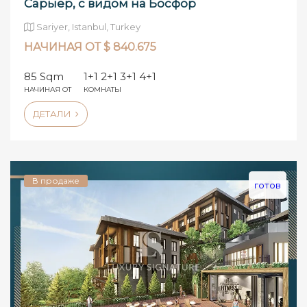
Сарыер, с видом на Босфор
Sariyer, Istanbul, Turkey
НАЧИНАЯ ОТ $ 840.675
85 Sqm
1+1 2+1 3+1 4+1
НАЧИНАЯ ОТ
КОМНАТЫ
ДЕТАЛИ
В продаже
готов