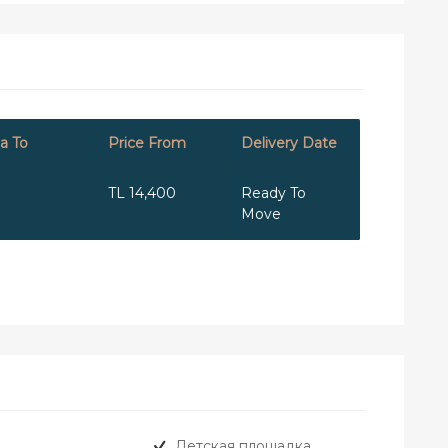
a To
Price From
Delivery Date
TL 14,400
Ready To
Move
Детская площадка