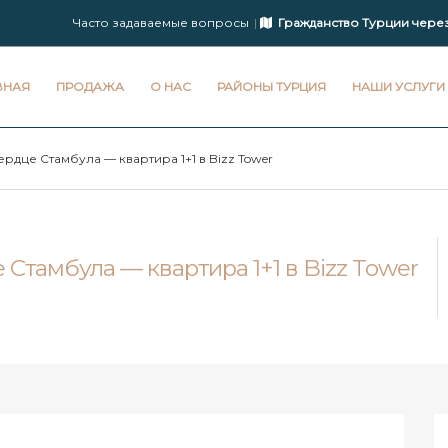
Часто задаваемые вопросы
Гражданство Турции чере
ВНАЯ
ПРОДАЖА
О НАС
РАЙОНЫ ТУРЦИЯ
НАШИ УСЛУГИ
рдце Стамбула — квартира 1+1 в Bizz Tower
Стамбула — квартира 1+1 в Bizz Tower