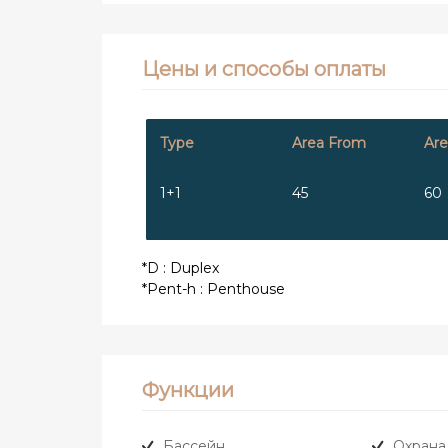
Цены и способы оплаты
Type
Area From
Are
1+1
45
60
*D : Duplex
*Pent-h : Penthouse
Функции
Бассейн
Охрана