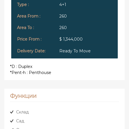
4+1
260
260
$ 1,344,000
Ready To Move
*D : Duplex
*Pent-h : Penthouse
Функции
Склад
Сад