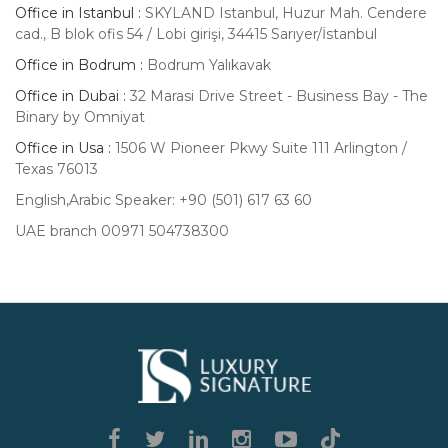
Office in Istanbul :
SKYLAND Istanbul, Huzur Mah. Cendere
cad., B blok ofis 54 / Lobi girişi, 34415 Sarıyer/İstanbul
Office in Bodrum :
Bodrum Yalıkavak
Office in Dubai :
32 Marasi Drive Street - Business Bay - The
Binary by Omniyat
Office in Usa :
1506 W Pioneer Pkwy Suite 111 Arlington /
Texas 76013
English,Arabic Speaker: +90 (501) 617 63 60
UAE branch 00971 504738300
Luxury
Signature