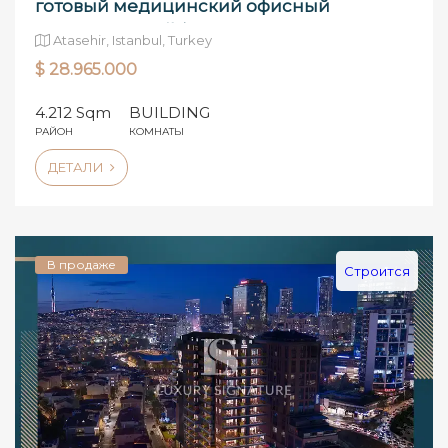
готовый медицинский офисный
комплекс в рай�
Atasehir, Istanbul, Turkey
$ 28.965.000
4.212 Sqm
BUILDING
РАЙОН
КОМНАТЫ
ДЕТАЛИ
В продаже
Строится