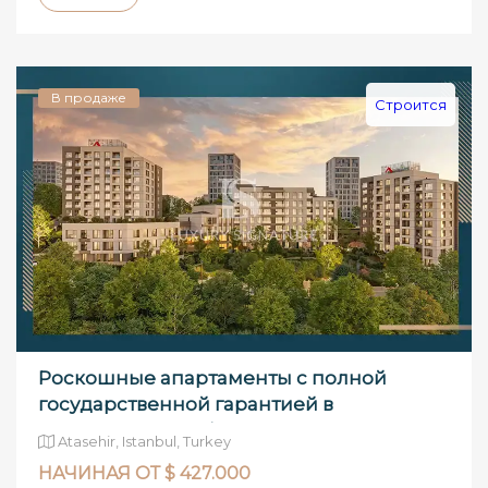
В продаже
Строится
Роскошные апартаменты с полной
государственной гарантией в
Аташехире, азиа�
Atasehir, Istanbul, Turkey
НАЧИНАЯ ОТ $ 427.000