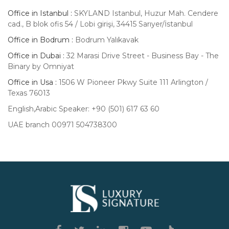
Office in Istanbul :
SKYLAND Istanbul, Huzur Mah. Cendere
cad., B blok ofis 54 / Lobi girişi, 34415 Sarıyer/İstanbul
Office in Bodrum :
Bodrum Yalıkavak
Office in Dubai :
32 Marasi Drive Street - Business Bay - The
Binary by Omniyat
Office in Usa :
1506 W Pioneer Pkwy Suite 111 Arlington /
Texas 76013
English,Arabic Speaker: +90 (501) 617 63 60
UAE branch 00971 504738300
Luxury
Signature