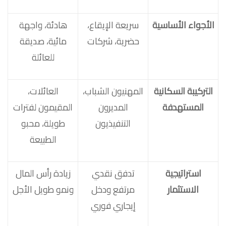
الأجواء الأساسية
سريعة الإيقاع،
هادئة، واجهة
حضرية، شركات
مائية، صديقة
للعائلة
التركيبة السكانية
المهنيون الشباب،
العائلات،
المستهدفة
المديرون
المقيمون لفترات
التنفيذيون
طويلة، محبو
الطبيعة
استراتيجية
تدفق نقدي
زيادة رأس المال
الاستثمار
مرتفع ودخل
ونمو طويل الأجل
إيجاري فوري