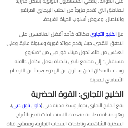
على العوائد . يعطي المستثمرون الأولوية بشكل متزايد
للمناطق التي تقدم مزيجاً من الطلب الإيجاري المرتفع،
والاتصال، وعروض أسلوب الحياة الفريدة.
عزز
الخليج التجاري
مكانته كأحد أفضل المنافسين على
التدفق النقدي، حيث يقدم عوائد فورية وسيولة عالية. وعلى
العكس من ذلك، تحول ميناء خور دبي من "مشروع
مستقبلي" إلى مجتمع نابض بالحياة يعمل بكامل طاقته،
ويجذب السكان الذين يبحثون عن الهدوء بعيداً عن الازدحام
الأساسي للمدينة
الخليج التجاري: القوة الحضرية
يقع الخليج التجاري بجوار وسط مدينة دبي (
داون تاون دبي
)،
وهو منطقة صاخبة متعددة الاستخدامات تتميز بالأبراج
السكنية الشاهقة، وناطحات السحاب التجارية، وممشى قناة