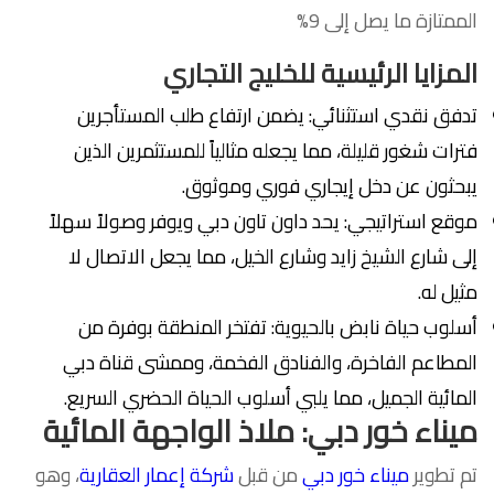
الممتازة ما يصل إلى 9%
المزايا الرئيسية للخليج التجاري
تدفق نقدي استثنائي: يضمن ارتفاع طلب المستأجرين
فترات شغور قليلة، مما يجعله مثالياً للمستثمرين الذين
يبحثون عن دخل إيجاري فوري وموثوق.
موقع استراتيجي: يحد داون تاون دبي ويوفر وصولاً سهلاً
إلى شارع الشيخ زايد وشارع الخيل، مما يجعل الاتصال لا
مثيل له.
أسلوب حياة نابض بالحيوية: تفتخر المنطقة بوفرة من
المطاعم الفاخرة، والفنادق الفخمة، وممشى قناة دبي
المائية الجميل، مما يلبي أسلوب الحياة الحضري السريع.
ميناء خور دبي: ملاذ الواجهة المائية
تم تطوير
ميناء خور دبي
من قبل
شركة إعمار العقارية
، وهو