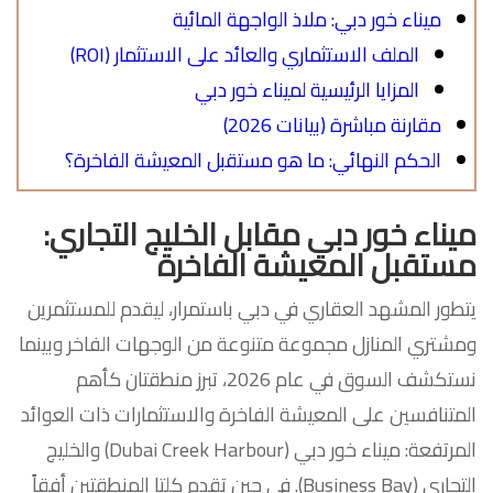
ميناء خور دبي: ملاذ الواجهة المائية
الملف الاستثماري والعائد على الاستثمار (ROI)
المزايا الرئيسية لميناء خور دبي
مقارنة مباشرة (بيانات 2026)
الحكم النهائي: ما هو مستقبل المعيشة الفاخرة؟
ميناء خور دبي مقابل الخليج التجاري:
مستقبل المعيشة الفاخرة
يتطور المشهد العقاري في دبي باستمرار، ليقدم للمستثمرين
ومشتري المنازل مجموعة متنوعة من الوجهات الفاخر وبينما
نستكشف السوق في عام 2026، تبرز منطقتان كأهم
المتنافسين على المعيشة الفاخرة والاستثمارات ذات العوائد
المرتفعة: ميناء خور دبي (Dubai Creek Harbour) والخليج
التجاري (Business Bay). في حين تقدم كلتا المنطقتين أفقاً