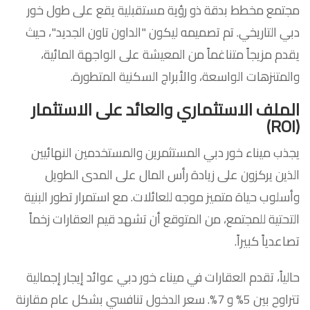
مجتمع مخطط بدقة ذو رؤية مستقبلية يقع على طول خور
دبي التاريخي. تم تصميمه ليكون "الداون تاون الجديد"، حيث
يقدم مزيجاً متناغماً من المعيشة على الواجهة المائية،
والمتنزهات الواسعة، والأبراج السكنية المتطورة.
الملف الاستثماري والعائد على الاستثمار
(ROI)
يجذب ميناء خور دبي المستثمرين والمستخدمين النهائيين
الذين يركزون على زيادة رأس المال على المدى الطويل
وأسلوب حياة متميز موجه للعائلات. مع استمرار تطور البنية
التحتية للمجتمع، من المتوقع أن تشهد قيم العقارات زخماً
تصاعدياً كبيراً.
حالياً، تقدم العقارات في ميناء خور دبي عوائد إيجار إجمالية
تتراوح بين 5% و 7%. سعر الدخول تنافسي بشكل عام مقارنة