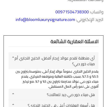
واتساب:
00971504738300
البريد الإلكتروني:
info@bloomluxurysignature.com
الاسئلة العقارية الشائعة
أي منطقة تقدم عوائد إيجار أفضل، الخليج التجاري أم
ميناء خور دبي؟
يقدم الخليج التجاري عموماً عوائد إيجار أعلى، بمتوسط يتراوح بين
5.5% و 7.5%، بسبب كثافته العالية وموقعه المركزي. يقدم
ميناء خور دبي عوائد محترمة تتراوح بين 5% و 7%، مع تركيز
أقوى على نمو رأس المال المستقبلي.
هل ميناء خور دبي جيد للعائلات؟
هل أسعار العقارات أعلى في الخليج التجاري؟