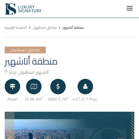
Luxury
Signature
منطقة أتاشهير
مناطق اسطنبول
الصفحة الرئيسية
مناطق اسطنبول
منطقة أتاشهير
أتاشهير, اسطنبول, تركيا
Asian
25.84 Km²
3800 $ /M²
427.217 Pop.