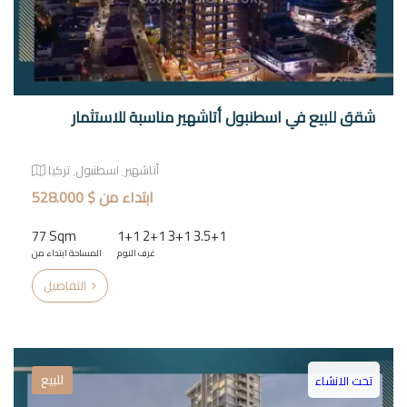
شقق للبيع في اسطنبول أتاشهير مناسبة للاستثمار
أتاشهير٬ اسطنبول٬ تركيا
ابتداء من $ 528.000
77 Sqm
1+1 2+1 3+1 3.5+1
غرف النوم
المساحة ابتداء من
التفاصيل
للبيع
تحت الانشاء