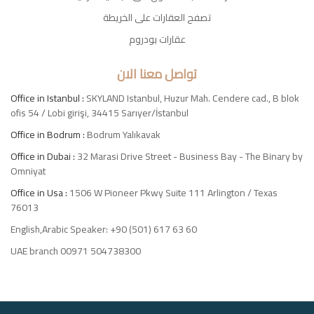
تصفح العقارات على الخريطة
عقارات بودروم
تواصل معنا الان
Office in Istanbul :
SKYLAND Istanbul, Huzur Mah. Cendere cad., B blok
ofis 54 / Lobi girişi, 34415 Sarıyer/İstanbul
Office in Bodrum :
Bodrum Yalıkavak
Office in Dubai :
32 Marasi Drive Street - Business Bay - The Binary by
Omniyat
Office in Usa :
1506 W Pioneer Pkwy Suite 111 Arlington / Texas
76013
English,Arabic Speaker: +90 (501) 617 63 60
UAE branch 00971 504738300