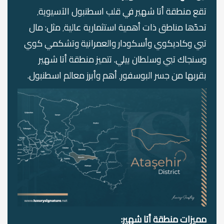
تقع منطقة أتا شهير في قلب اسطنبول الآسيوية٬
تحدّها مناطق ذات أهمية استثمارية عالية٬ مثل: مال
تبي وكاديكوي وأسكودار والعمرانية وتشكمي كوي
وسنجاك تبي وسلطان بيلي. تتميز منطقة أتا شهير
بقربها من جسر البوسفور٬ أهم وأبرز معالم اسطنبول.
مميزات منطقة أتا شهير: