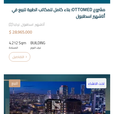
مشروع OTTOMED: بناء كامل للمكاتب الطبية للبيع في
أتاشهير اسطنبول
أتاشهير٬ اسطنبول٬ تركيا
$ 28.965.000
4.212 Sqm
BUILDING
غرف النوم
المساحة
التفاصيل
للبيع
تحت الانشاء