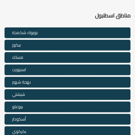
مناطق اسطنبول
بويوك شكمجة
بيكوز
مسلك
اسنيورت
بهجة شهير
شيشلي
بيوغلو
أسكودار
بكركوي