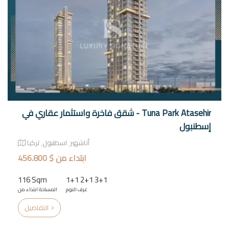
Tuna Park Atasehir - شقق فاخرة واستثمار عقاري في
إسطنبول
أتاشهير٬ اسطنبول٬ تركيا
ابتداء من $ 456.800
116 Sqm
1+1 2+1 3+1
غرف النوم
المساحة ابتداء من
التفاصيل