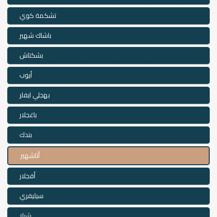
تشكمة كوي
باشاك شهير
بشكتاش
أيوب
بهجلي ايفلر
باغجلار
بندك
أتاشهير
أفجلار
سيليفري
شيلا