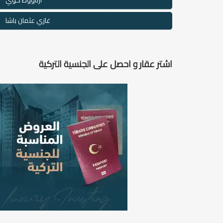
أرناؤوط كوي
غازي عثمان باشا
اشتر عقار و احصل على الجنسية التركية