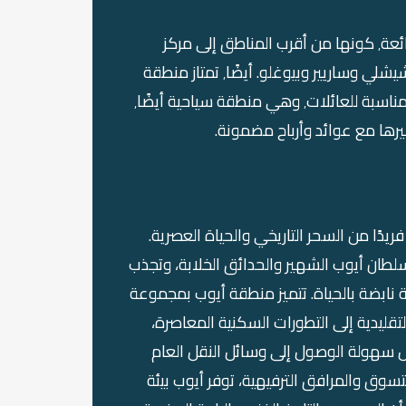
يعد شراء عقار في منطقة أيوب في اسطنبول فكرة رائعة٬ كونها من أقرب المناطق إلى مركز
اسطنبول، ولكن أقل سعرًا من المناطق الأخرى مثل شيشلي وساريير وبيوغلو. أيضًا٬ تمتاز منطقة
أيوب بطابع سكني وتتوفر فيها المجمعات السكنية المناسبة للعائلات٬ وهي منطقة سياحية أيضًا٬
ها مع عوائد وأرباح مضمونة.
دًا من السحر التاريخي والحياة العصرية.
سلطان أيوب الشهير والحدائق الخلابة، وتجذب
ة نابضة بالحياة. تتميز منطقة أيوب بمجموعة
لتقليدية إلى التطورات السكنية المعاصرة،
ل سهولة الوصول إلى وسائل النقل العام
سوق والمرافق الترفيهية، توفر أيوب بيئة