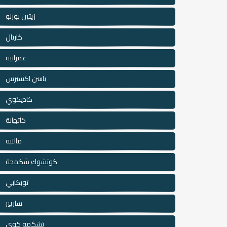
زيتين بورنو
كارتال
عمرانية
باسن اكسبرس
كاديكوي
كاتهانة
مالتبه
كوتشوك شكمجة
توبكابي
ساريير
تشكمة كوي