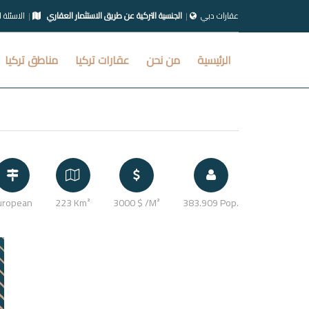
عقارات دبي
الجنسية التركية عن طريق الاستثمار العقاري
الاسئلة 
الرئيسية
من نحن
عقارات تركيا
مناطق تركيا
uropean
223 Km²
3000 $ /M²
383.909 Pop.