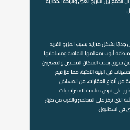
الجمع بين التاريخ الغني والراحة الحضرية
ل.
ذابًا بشكل متزايد بسبب المزيج الفريد
 منطقة أيوب بمعالمها الثقافية ومساحاتها
 من سوق يجذب السكان المحليين والمغتربين
سينات في البنية التحتية، مما عزز قيم
عة من أنواع العقارات، من المساكن
عثور على فرص مناسبة لاستراتيجيات
عيشة التي تركز على المجتمع والقرب من طرق
اري في اسطنبول.