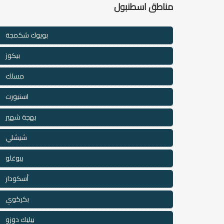
مناطق اسطنبول
بويوك شكمجة
بيكوز
مسلك
اسنيورت
بهجة شهير
شيشلي
بيوغلو
أسكودار
بكركوي
بيليك دوزو