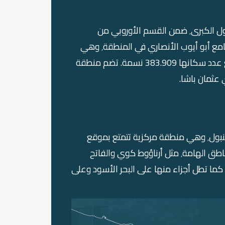
منطقة أيوب سلطان هي أحد مناطق وبلديات اسطنبول الكبرى٬ ضمن القسم الأوروبي من
المدينة٬ تمت تسميتها بهذا الاسم بسبب وجود قبر وجامع أبو أيوب الأنصاري في المنطقة٬ وهي
منطقة مركزية تبلغ مساحتها 223 كيلومتر مربع ويبلغ عدد سكانها 383.909 نسمة. تضم منطقة
تقع منطقة أيوب في الجانب الأوروبي من مدينة اسطنبول٬ وهي منطقة مركزية تتمتع بموقع
استراتيجي في وسط اسطنبول٬ يحيط بها عدد من المناطق الهامة٬ مثل أرناؤوط كوي والفاتح
وزيتون بورنو وباشاك شهير وبيوغلو وكاتهانة وساريير٬ كما تطل أجزاء منها على البحر الأسود وعلى