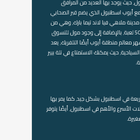
السياحة٬ فهي وجهة سياحية مفضلة لدى زوار اسطنبول٬ حيث يوجد بها العديد من المرافق
لم التاريخية لمدينة اسطنبول٬ منها جامع أيوب اسطنبول الذي يضم قبر الصحابي
الجليل أبو أيوب الأنصاري. يوجد في منطقة أيوب أيضًا مدينة ملاهي فيا لاند تيما بارك٬ وهي من
أكبر مدن الألعاب في اسطنبول٬ تحتوي على أكثر من 50 لعبة٬ بالإضافة إلى وجود مول للتسوق
ومطاعم ومقاهي مناسبة لجميع أفراد العائلة. من أشهر معالم منطقة أيوب أيضًا التلفريك٬ يعد
تلفريك أيوب سلطان في اسطنبول من أجمل الأماكن السياحية٬ حيث يمكنك الاستمتاع في تلة بيير
.
تعتبر منطقة أيوب من المناطق التي ترتبط بالطرق السريعة في اسطنبول بشكل جيد٬ كما يمر بها
خط مترو M1 ويمر بها خط المتروبوس٬ وسيلة المواصلات الأسرع والأهم في اسطنبول٬ أيضًا يتوفر
غيرة.