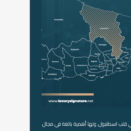
تتميز منطقة أيوب في اسطنبول بموقعها المركزي في قلب اسطنبول٬ ولها أهمية بالغة في مجال