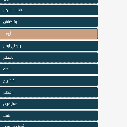
باشاك شهير
بشكتاش
أيوب
بهجلي ايفلر
باغجلار
بندك
أتاشهير
أفجلار
سيليفري
شيلا