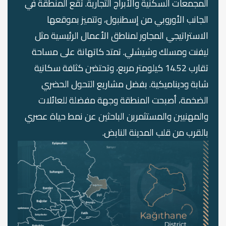
المجمعات السكنية والأبراج التجارية. تقع المنطقة في
الجانب الأوروبي من إسطنبول، وتتميز بموقعها
الاستراتيجي المجاور لمناطق الأعمال الرئيسية مثل
ليفنت ومسلك وشيشلي. تمتد كاتهانة على مساحة
تقارب 14.52 كيلومتر مربع، وتحتضن كثافة سكانية
شابة وديناميكية. بفضل مشاريع التحول الحضري
الضخمة، أصبحت المنطقة وجهة مفضلة للعائلات
والمهنيين والمستثمرين الباحثين عن نمط حياة عصري
بالقرب من قلب المدينة النابض.