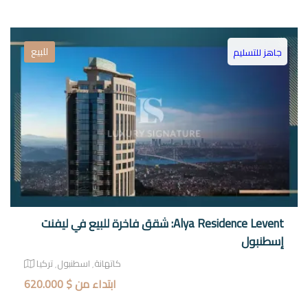
للبيع
جاهز للتسليم
Alya Residence Levent: شقق فاخرة للبيع في ليفنت
إسطنبول
كاتهانة٬ اسطنبول٬ تركيا
ابتداء من $ 620.000