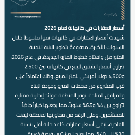
أسعار العقارات في
كاتهانة
لعام 2026
شهدت أسعار العقارات في كاتهانة نمواً ملحوظاً خلال
السنوات الأخيرة، مدفوعةً بتطوير البنية التحتية
المتواصل وافتتاح خطوط المترو الجديدة. في عام 2026،
تتراوح أسعار الشقق للبيع في كاتهانة بين 2,500
و4,500 دولار أمريكي للمتر المربع، وذلك اعتماداً على
قرب المشروع من محطات المترو وجودة البناء
والمرافق المتاحة. توفر المنطقة عوائد إيجارية ممتازة
تتراوح بين 4% و6.5% سنوياً، مما يجعلها خياراً جاذباً
للمستثمرين. وعلى الرغم من مجاورتها لمنطقة ليفنت
الفاخرة، تبقى أسعار عقارات كاغد خانة أقل بنسبة
30% إلى 40%، مما يمنح المشترين فرصة ذهبية