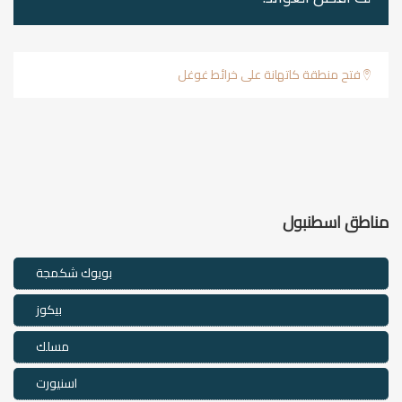
فتح منطقة كاتهانة على خرائط غوغل
مناطق اسطنبول
بويوك شكمجة
بيكوز
مسلك
اسنيورت