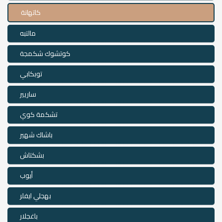
كاتهانة
مالتبه
كوتشوك شكمجة
توبكابي
ساريير
تشكمة كوي
باشاك شهير
بشكتاش
أيوب
بهجلي ايفلر
باغجلار