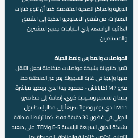
الدولية والمراكز الصحية المتقدمة. كما أن تنوع خيارات
العقارات، من شقق الاستوديو الذكية إلى الشقق
العائلية الواسعة، يلبي احتياجات جميع المشترين
والمستثمرين.
المواصلات والمدارس ونمط الحياة
تتميز كاتهانة بشبكة مواصلات متكاملة تجعل التنقل
منها وإليها في غاية السهولة. يمر عبر المنطقة خط
مترو M7 (كاباتاش - محمود بيه) الذي يربطها مباشرةً
بميدان تقسيم ومجيدية كوي، إضافةً إلى خط مترو
M11 الذي يوفر وصولاً سريعاً إلى مطار إسطنبول
الدولي في غضون 30 دقيقة فقط. كما ترتبط المنطقة
بشبكة الطرق السريعة الرئيسية E-5 وTEM. على صعيد
التعليم، تحتضن كاتهانة والمناطق المحيطة بها