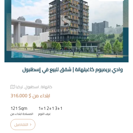
وادي بريميوم كاغيتهانة | شقق للبيع في إسطنبول
كاتهانة٬ اسطنبول٬ تركيا
ابتداء من $ 316.000
121 Sqm
1+1 2+1 3+1
غرف النوم
المساحة ابتداء من
التفاصيل