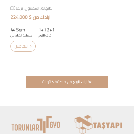
كاتهانة٬ اسطنبول٬ تركيا
ابتداء من $ 224.000
44 Sqm
1+1 2+1
غرف النوم
المساحة ابتداء من
التفاصيل
عقارات للبيع في منطقة كاتهانة