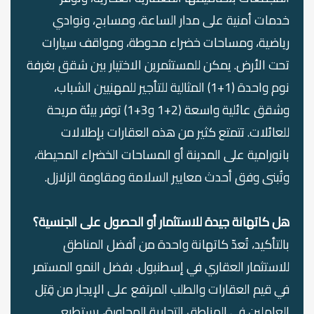
خدمات أمنية على مدار الساعة، ومسابح، ونوادي
رياضية، ومساحات خضراء محوطة، ومواقف سيارات
تحت الأرض. يمكن للمستثمرين الاختيار بين شقق بغرفة
نوم واحدة (1+1) المثالية للتأجير للمهنيين الشباب،
وشقق عائلية واسعة (2+1 و3+1) توفر بيئة مريحة
للعائلات. تتمتع كثير من هذه العقارات بإطلالات
بانورامية على المدينة أو المساحات الخضراء المحيطة،
وتُبنى وفق أحدث معايير السلامة ومقاومة الزلازل.
هل كاتهانة جيدة للاستثمار أو الحصول على الجنسية؟
بالتأكيد، تُعدّ كاتهانة واحدة من أفضل المناطق
للاستثمار العقاري في إسطنبول. بفضل النمو المستمر
في قيم العقارات والطلب المرتفع على الإيجار من قِبَل
العاملين في المناطق التجارية المجاورة، يستطيع