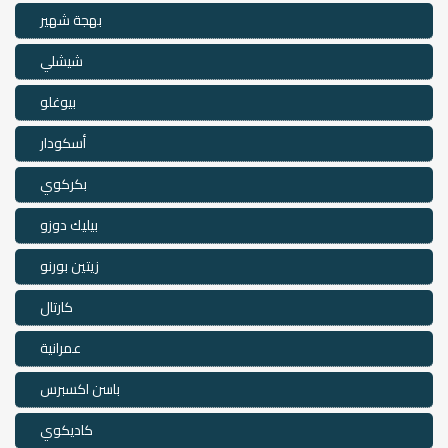
بهجة شهير
شيشلي
بيوغلو
أسكودار
بكركوي
بيليك دوزو
زيتين بورنو
كارتال
عمرانية
باسن اكسبرس
كاديكوي