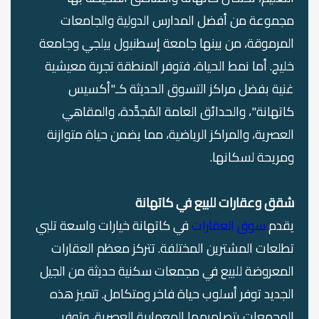
مجموعة من أفضل المدارس الدولية والجامعات
المرموقة، من بينها جامعة إسطنبول بيلجي وجامعة
خليج. أما نمط الحياة، فتوفر المنطقة تجربة معيشية
غنية بفضل مراكز التسوق الحديثة كـ"أكسيس
كاتهانة"، والحدائق العامة المُجدَّدة، والمقاهي
العصرية، والمراكز الرياضية، مما يضمن حياة متوازنة
ومريحة لسكانها.
شقق وعقارات للبيع في كاتهانة
يقدم
سوق العقارات
في كاتهانة خيارات واسعة تلبي
تطلعات المشترين المختلفة. تتركز معظم العقارات
المعروضة للبيع في مجمعات سكنية حديثة من الجيل
الجديد توفر أسلوب حياة فاخر ومتكامل. تتميز هذه
المجمعات بتصاميمها المعمارية العصرية، وتوفر