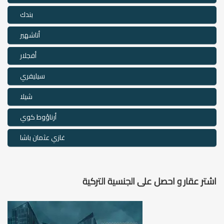
بندك
أتاشهير
أفجلار
سيليفري
شيلا
أرناؤوط كوي
غازي عثمان باشا
اشتر عقار و احصل على الجنسية التركية