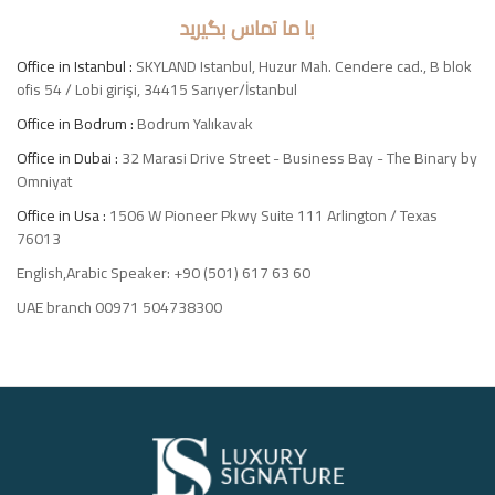
با ما تماس بگیرید
Office in Istanbul :
SKYLAND Istanbul, Huzur Mah. Cendere cad., B blok
ofis 54 / Lobi girişi, 34415 Sarıyer/İstanbul
Office in Bodrum :
Bodrum Yalıkavak
Office in Dubai :
32 Marasi Drive Street - Business Bay - The Binary by
Omniyat
Office in Usa :
1506 W Pioneer Pkwy Suite 111 Arlington / Texas
76013
English,Arabic Speaker: +90 (501) 617 63 60
UAE branch 00971 504738300
Luxury
Signature