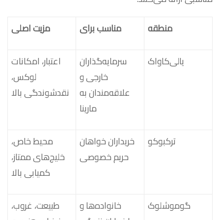
منطقه
مناسب برای
مزیت اصلی
یالی‌کاواک
سرمایه‌گذاران
اعتبار، امکانات
خارجی و
لوکس،
علاقه‌مندان به
نقدشوندگی بالا
مارینا
ترکبوکو
خریداران خواهان
محیط خاص،
حریم خصوصی
خلیج‌های ممتاز،
کمیابی بالا
گوموشلوک
خانواده‌ها و
طبیعت، غروب،