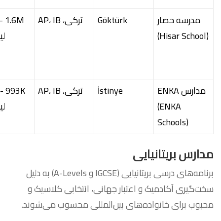
مدرسه حصار
Göktürk
ترکی، AP، IB
- 1.6M
(Hisar School)
لی
مدارس ENKA
İstinye
ترکی، AP، IB
- 993K
(ENKA
لی
Schools)
مدارس بریتانیایی
برنامه‌های درسی بریتانیایی (IGCSE و A-Levels) به دلیل
سخت‌گیری آکادمیک و اعتبار جهانی، انتخابی کلاسیک و
محبوب برای خانواده‌های بین‌المللی محسوب می‌شوند.