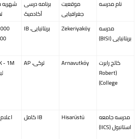
نام مدرسه
موقعیت
برنامه درسی
شهریه س
جغرافیایی
آکادمیک
ت
مدرسه
Zekeriyaköy
بریتانیایی، IB
بریتانیایی (BISI)
500
کالج رابرت
Arnavutköy
ترکی، AP
(Robert
لی
College)
مدرسه جامعه
Hisarüstü
IB کامل
اعلام
استانبول (IICS)