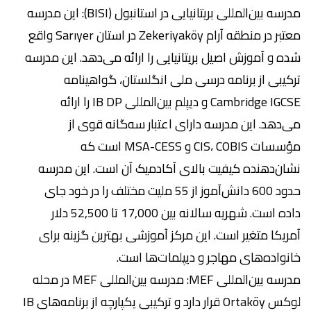
مدرسه بین‌المللی بریتانیایی در استانبول (BISI): این مدرسه
معتبر در منطقه آرام Zekeriyaköy در استان Sarıyer واقع
شده و آموزش اصیل بریتانیایی را ارائه می‌دهد. این مدرسه
ترکیبی از برنامه درسی ملی انگلستان، گواهینامه
Cambridge IGCSE و دیپلم بین‌المللی IB DP را ارائه
می‌دهد. این مدرسه دارای اعتبار سه‌گانه قوی از
مؤسسات CIS، COBIS و MSA-CESS است که
نشان‌دهنده کیفیت بالای آکادمیک آن است. این مدرسه
حدود 600 دانش‌آموز از 55 ملیت مختلف را در خود جای
داده است. شهریه سالانه بین 17,000 تا 52,500 دلار
آمریکا متغیر است. این مرکز آموزشی بهترین گزینه برای
خانواده‌های مهاجر و دیپلمات‌ها است.
مدرسه بین‌المللی MEF: مدرسه بین‌المللی MEF در محله
لوکس Ortaköy قرار دارد و ترکیبی یکپارچه از برنامه‌های IB