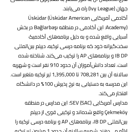
جهان (Ivy League) راه می‌یابند.
آکادمی آمریکایی Üsküdar (Üsküdar American
Academy): این آکادمی در منطقه Bağlarbaşı در بخش
آسیایی واقع شده و به دلیل برنامه‌های آکادمیک
سخت‌گیرانه خود که برنامه درسی ترکیه، دیپلم بین‌المللی
IB DP و برنامه‌های AP را ترکیب می‌کند، شناخته شده
است. تعداد دانش‌آموزان آن حدود 910 نفر است و شهریه
سالانه آن بین 708,281 تا 1,395,000 لیر ترکیه متغیر است.
این مدرسه به دستیابی به نرخ پذیرش 100% در دانشگاه
افتخار می‌کند.
مدارس آمریکایی SEV (SAC): این مدارس در منطقه
Çekmeköy واقع شده‌اند و ترکیبی قوی از دیپلم
بین‌المللی IB DP، برنامه‌های AP و برنامه درسی ترکیه را
ارائه می‌دهند. شهریه سالانه آن حدود 1 میلیون لیر ترکیه