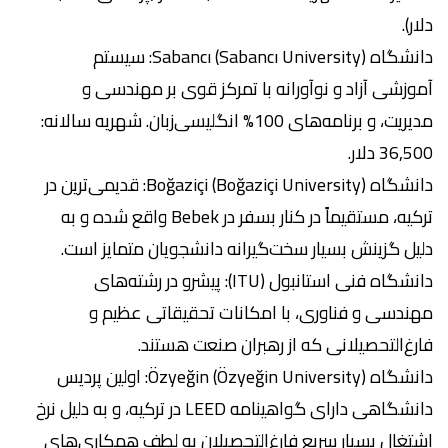
دلار).
دانشگاه Sabancı (Sabancı University): سیستم
آموزشی آزاد و نوآورانه با تمرکز قوی بر مهندسی و
مدیریت، و برنامه‌های 100% انگلیسی‌زبان. شهریه سالانه:
36,500 دلار.
دانشگاه Boğaziçi (Boğaziçi University): قدیمی‌ترین در
ترکیه، مستقیماً در کنار بسفر در Bebek واقع شده و به
دلیل گزینش بسیار سخت‌گیرانه دانشجویان متمایز است.
دانشگاه فنی استانبول (ITU): پیشرو در رشته‌های
مهندسی و فناوری، با امکانات تحقیقاتی عظیم و
فارغ‌التحصیلانی که از رهبران صنعت هستند.
دانشگاه Özyeğin (Özyeğin University): اولین پردیس
دانشگاهی دارای گواهینامه LEED در ترکیه، و به دلیل نرخ
اشتغال بسیار سریع فارغ‌التحصیلان به لطف همکاری‌های