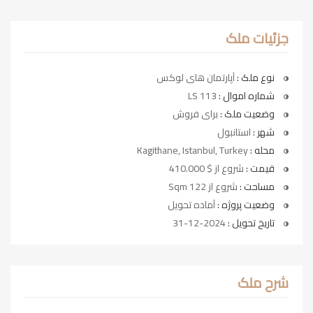
جزئیات ملک
نوع ملک :
آپارتمان های لوکس
شماره اموال :
LS 113
وضعیت ملک :
برای فروش
شهر :
استانبول
محله :
Kagithane, Istanbul, Turkey
قیمت :
شروع از $ 410.000
مساحت :
شروع از 122 Sqm
وضعیت پروژه :
آماده تحویل
تاریخ تحویل :
2024-12-31
شرح ملک