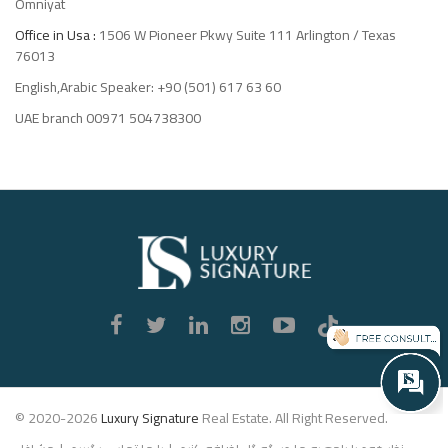
Omniyat
Office in Usa :
1506 W Pioneer Pkwy Suite 111 Arlington / Texas
76013
English,Arabic Speaker: +90 (501) 617 63 60
UAE branch 00971 504738300
Luxury
Signature
© 2020-2026
Luxury Signature
Real Estate. All Right Reserved.