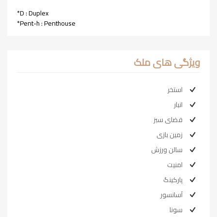
*D : Duplex
*Pent-h : Penthouse
ویژگی های ملک
استخر
انبار
فضای سبز
زمین بازی
سالن ورزش
امنیت
پارکینگ
آسانسور
سونا