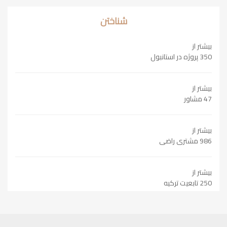
شناختن
بیشتر از
350 پروژه در استانبول
بیشتر از
47 مشاور
بیشتر از
986 مشتری راضی
بیشتر از
250 تابعیت ترکیه