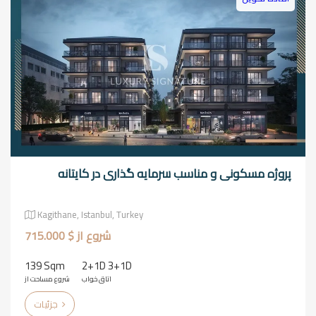
پروژه مسکونی و مناسب سرمایه گذاری در کایتانه
Kagithane, Istanbul, Turkey
شروع از $ 715.000
139 Sqm
2+1D 3+1D
اتاق خواب
شروع مساحت از
جزئیات