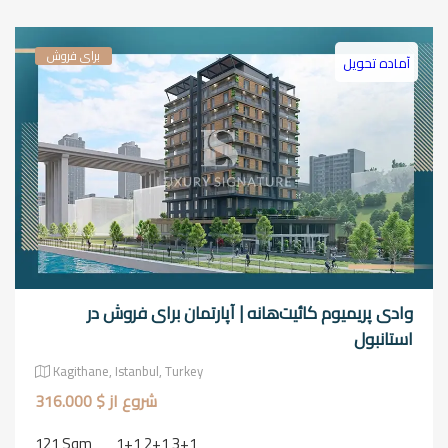
برای فروش
آماده تحویل
وادی پریمیوم کائیت‌هانه | آپارتمان برای فروش در
استانبول
Kagithane, Istanbul, Turkey
شروع از $ 316.000
121 Sqm
1+1 2+1 3+1