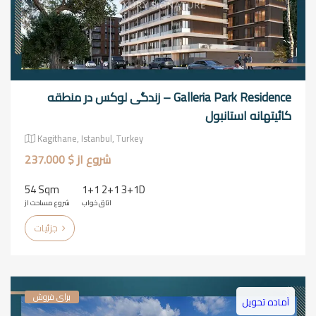
Galleria Park Residence – زندگی لوکس در منطقه
کائیتهانه استانبول
Kagithane, Istanbul, Turkey
شروع از $ 237.000
54 Sqm
1+1 2+1 3+1D
اتاق خواب
شروع مساحت از
جزئیات
برای فروش
آماده تحویل