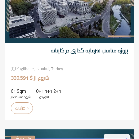
پروژه مناسب سرمایه گذاری در کایتانه
Kagithane, Istanbul, Turkey
شروع از $ 330.591
61 Sqm
0+1 1+1 2+1
اتاق خواب
شروع مساحت از
جزئیات
برای فروش