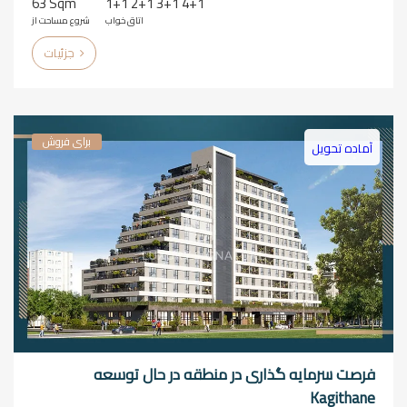
63 Sqm
1+1 2+1 3+1 4+1
اتاق خواب
شروع مساحت از
جزئیات
برای فروش
آماده تحویل
فرصت سرمایه گذاری در منطقه در حال توسعه
Kagithane