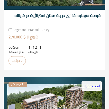
فرصت سرمایه گذاری در یک مکان استراتژیک در کایتانه
Kagithane, Istanbul, Turkey
شروع از $ 270.000
60 Sqm
1+1 2+1
اتاق خواب
شروع مساحت از
جزئیات
برای فروش
آماده تحویل