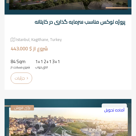
پروژه لوکس مناسب سرمایه گذاری در کایتانه
Istanbul, Kagithane, Turkey
شروع از $ 443.000
84 Sqm
1+1 2+1 3+1
اتاق خواب
شروع مساحت از
جزئیات
برای فروش
آماده تحویل