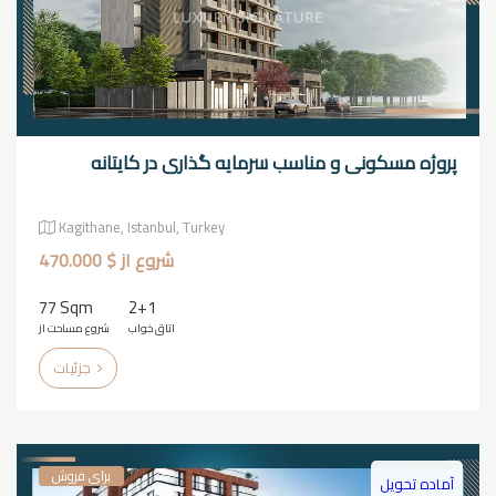
پروژه مسکونی و مناسب سرمایه گذاری در کایتانه
Kagithane, Istanbul, Turkey
شروع از $ 470.000
77 Sqm
2+1
اتاق خواب
شروع مساحت از
جزئیات
برای فروش
آماده تحویل