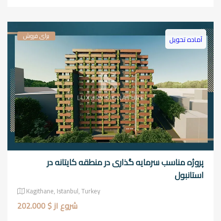
برای فروش
آماده تحویل
پروژه مناسب سرمایه گذاری در منطقه کایتانه در
استانبول
Kagithane, Istanbul, Turkey
شروع از $ 202.000