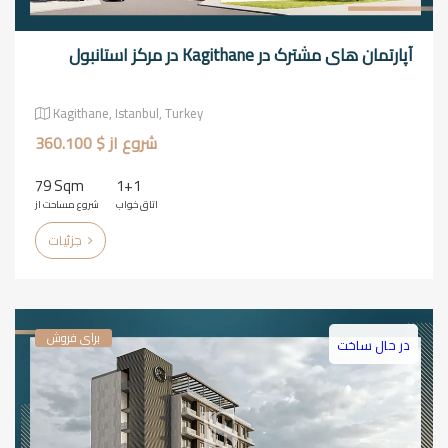
آپارتمان های مشترک در Kagithane در مرکز استانبول
Kagithane, Istanbul, Turkey
شروع از $ 360.100
79 Sqm
1+1
اتاق خواب
شروع مساحت از
جزئیات
برای فروش
در حال ساخت