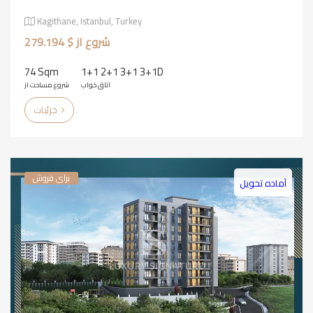
Kagithane, Istanbul, Turkey
شروع از $ 279.194
74 Sqm
1+1 2+1 3+1 3+1D
اتاق خواب
شروع مساحت از
جزئیات
برای فروش
آماده تحویل