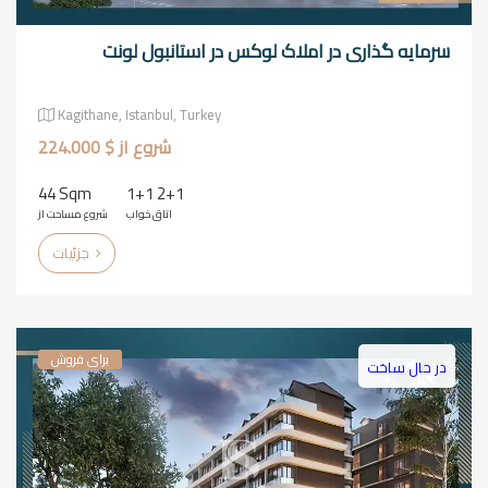
سرمایه گذاری در املاک لوکس در استانبول لونت
Kagithane, Istanbul, Turkey
شروع از $ 224.000
44 Sqm
1+1 2+1
اتاق خواب
شروع مساحت از
جزئیات
برای فروش
در حال ساخت