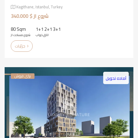
Kagithane, Istanbul, Turkey
شروع از $ 340.000
80 Sqm
1+1 2+1 3+1
اتاق خواب
شروع مساحت از
جزئیات
برای فروش
آماده تحویل