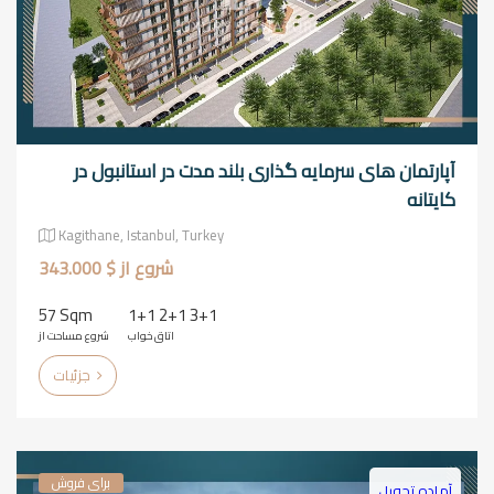
آپارتمان های سرمایه گذاری بلند مدت در استانبول در
کایتانه
Kagithane, Istanbul, Turkey
شروع از $ 343.000
57 Sqm
1+1 2+1 3+1
اتاق خواب
شروع مساحت از
جزئیات
برای فروش
آماده تحویل