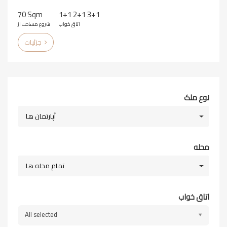
70 Sqm
1+1 2+1 3+1
اتاق خواب
شروع مساحت از
جزئیات
نوع ملک
آپارتمان ها
محله
تمام محله ها
اتاق خواب
All selected