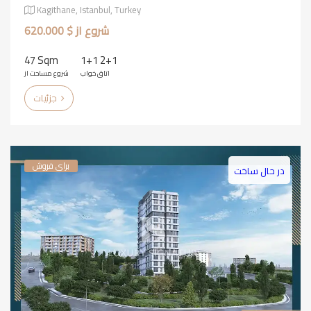
Kagithane, Istanbul, Turkey
شروع از $ 620.000
47 Sqm
1+1 2+1
اتاق خواب
شروع مساحت از
جزئیات
برای فروش
در حال ساخت