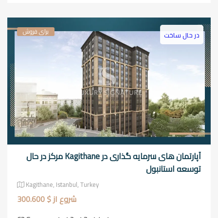
برای فروش
در حال ساخت
آپارتمان های سرمایه گذاری در Kagithane مرکز در حال
توسعه استانبول
Kagithane, Istanbul, Turkey
شروع از $ 300.600