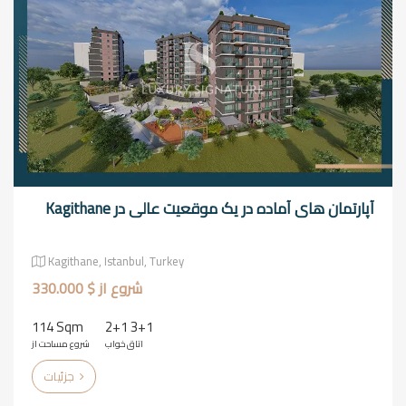
آپارتمان های آماده در یک موقعیت عالی در Kagithane
Kagithane, Istanbul, Turkey
شروع از $ 330.000
114 Sqm
2+1 3+1
اتاق خواب
شروع مساحت از
جزئیات