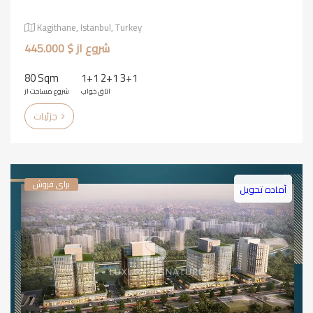
Kagithane, Istanbul, Turkey
شروع از $ 445.000
80 Sqm
1+1 2+1 3+1
اتاق خواب
شروع مساحت از
جزئیات
برای فروش
آماده تحویل