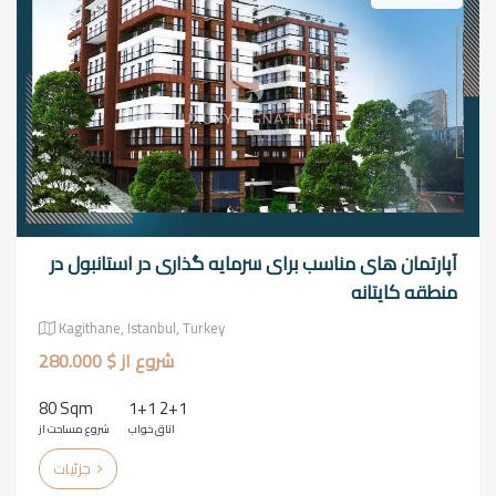
آپارتمان های مناسب برای سرمایه گذاری در استانبول در
منطقه کایتانه
Kagithane, Istanbul, Turkey
شروع از $ 280.000
80 Sqm
1+1 2+1
اتاق خواب
شروع مساحت از
جزئیات