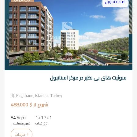
آماده تحویل
سوئیت های بی نظیر در مرکز استانبول
Kagithane, Istanbul, Turkey
شروع از $ 488.000
84 Sqm
1+1 2+1
اتاق خواب
شروع مساحت از
جزئیات