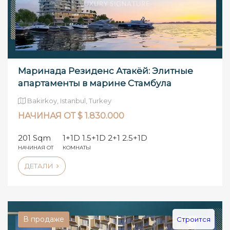
Маринада Резиденс Атакёй: Элитные
апартаменты в марине Стамбула
Bakirkoy, Istanbul, Turkey
НАЧИНАЯ ОТ $ 1.830.000
201 Sqm
1+1D 1.5+1D 2+1 2.5+1D
НАЧИНАЯ ОТ
КОМНАТЫ
ДЕТАЛИ
В продаже
Строится