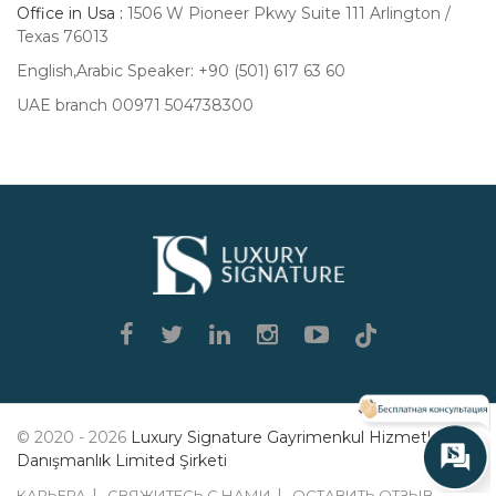
Office in Usa :
1506 W Pioneer Pkwy Suite 111 Arlington /
Texas 76013
English,Arabic Speaker: +90 (501) 617 63 60
UAE branch 00971 504738300
Luxury
Signature
© 2020 - 2026
Luxury Signature Gayrimenkul Hizmetleri
Danışmanlık Limited Şirketi
КАРЬЕРА
СВЯЖИТЕСЬ С НАМИ
ОСТАВИТЬ ОТЗЫВ