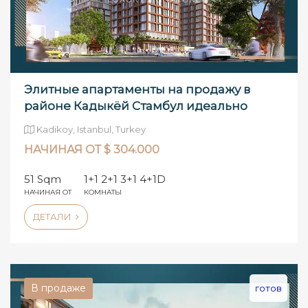
Элитные апартаменты на продажу в
районе Кадыкёй Стамбул идеально
подходят д
Kadikoy, Istanbul, Turkey
НАЧИНАЯ ОТ $ 304.000
51 Sqm
1+1 2+1 3+1 4+1D
НАЧИНАЯ ОТ
КОМНАТЫ
ДЕТАЛИ
В продаже
готов