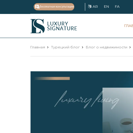
AR
EN
FA
Luxury
ГЛА
Signature
Главная
Турецкий блог
Блог о недвижимости