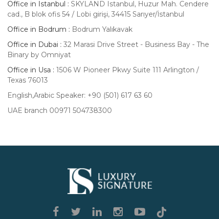
Office in Istanbul :
SKYLAND Istanbul, Huzur Mah. Cendere
cad., B blok ofis 54 / Lobi girişi, 34415 Sarıyer/İstanbul
Office in Bodrum :
Bodrum Yalıkavak
Office in Dubai :
32 Marasi Drive Street - Business Bay - The
Binary by Omniyat
Office in Usa :
1506 W Pioneer Pkwy Suite 111 Arlington /
Texas 76013
English,Arabic Speaker: +90 (501) 617 63 60
UAE branch 00971 504738300
Luxury
Signature