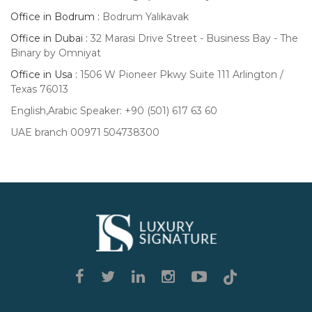
Office in Bodrum :
Bodrum Yalıkavak
Office in Dubai :
32 Marasi Drive Street - Business Bay - The
Binary by Omniyat
Office in Usa :
1506 W Pioneer Pkwy Suite 111 Arlington /
Texas 76013
English,Arabic Speaker: +90 (501) 617 63 60
UAE branch 00971 504738300
Luxury
Signature