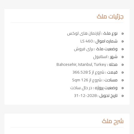
جزئیات ملک
نوع ملک :
آپارتمان های لوکس
شماره اموال :
LS 460
وضعیت ملک :
برای فروش
شهر :
استانبول
محله :
Bahcesehir, Istanbul, Turkey
قیمت :
شروع از $ 366.528
مساحت :
شروع از 126 Sqm
وضعیت پروژه :
در حال ساخت
تاریخ تحویل :
2028-12-31
شرح ملک