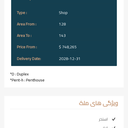
Shop
128
143
$ 748,265
2028-12-31
*D : Duplex
*Pent-h : Penthouse
ویژگی های ملک
استخر
انبار