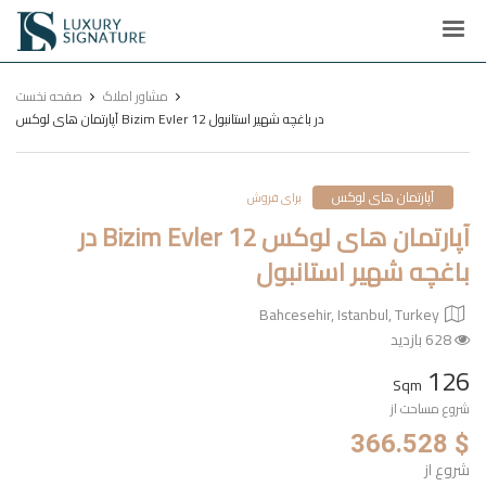
Luxury
Signature
مشاور املاک
صفحه نخست
آپارتمان های لوکس Bizim Evler 12 در باغچه شهیر استانبول
آپارتمان های لوکس
برای فروش
آپارتمان های لوکس Bizim Evler 12 در
باغچه شهیر استانبول
Bahcesehir, Istanbul, Turkey
628 بازدید
126
Sqm
شروع مساحت از
$ 366.528
شروع از