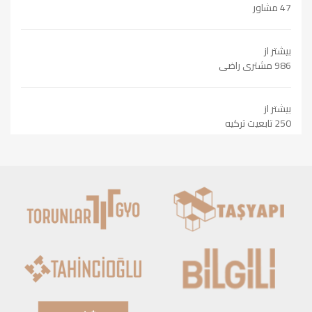
47 مشاور
بیشتر از
986 مشتری راضی
بیشتر از
250 تابعیت ترکیه