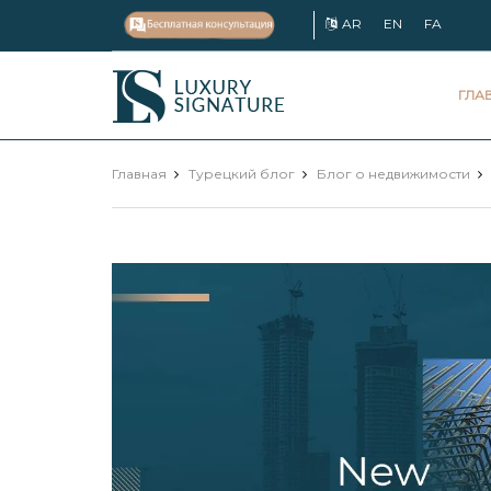
AR
EN
FA
Luxury
ГЛА
Signature
Главная
Турецкий блог
Блог о недвижимости