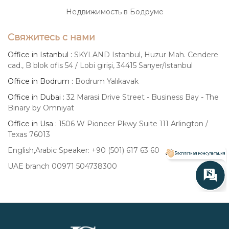
Недвижимость в Бодруме
Свяжитесь с нами
Office in Istanbul :
SKYLAND Istanbul, Huzur Mah. Cendere
cad., B blok ofis 54 / Lobi girişi, 34415 Sarıyer/İstanbul
Office in Bodrum :
Bodrum Yalıkavak
Office in Dubai :
32 Marasi Drive Street - Business Bay - The
Binary by Omniyat
Office in Usa :
1506 W Pioneer Pkwy Suite 111 Arlington /
Texas 76013
English,Arabic Speaker: +90 (501) 617 63 60
UAE branch 00971 504738300