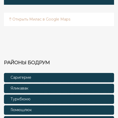
Открыть Милас в Google Maps
РАЙОНЫ БОДРУМ
Саригерме
Яликавак
Туркбюкю
Гюмюшлюк