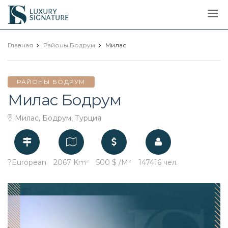
Luxury
Signature
Главная
Районы Бодрум
Милас
РАЙОНЫ БОДРУМ
Милас Бодрум
Милас, Бодрум, Турция
?European
2067 Km²
500 $ /M²
147416 чел.