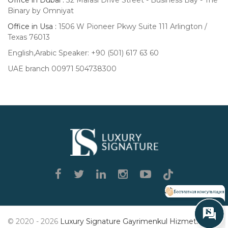
Binary by Omniyat
Office in Usa :
1506 W Pioneer Pkwy Suite 111 Arlington /
Texas 76013
English,Arabic Speaker: +90 (501) 617 63 60
UAE branch 00971 504738300
Luxury
Signature
© 2020 - 2026
Luxury Signature Gayrimenkul Hizmetleri